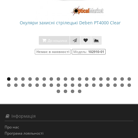
Окуляри захисні стрілецькі Deben PT4000 Clear
До кошика
Немає в наявності
Модель:
102910-01
Інформація
Про нас
Програма лояльності