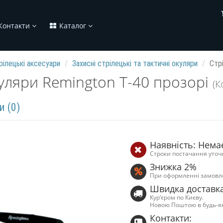
Контакти
Каталог
рілецькі аксесуари
Захисні стрілецькі та тактичні окуляри
Стр
куляри Remington T-40 прозорі
(К
и (0)
Наявність: Нема
Строки постачання уточ
Знижка 2%
При оформленні замовл
Швидка доставк
Кур‘єром по Києву.
Новою Поштою в будь-я
Контакти: