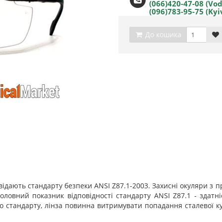
(066)420-47-08 (Vo
(096)783-95-75 (Kyi
До кошика
відають стандарту безпеки ANSI Z87.1-2003. Захисні окуляри з
оловний показник відповідності стандарту ANSI Z87.1 - здатн
о стандарту, лінза повинна витримувати попадання сталевої ку