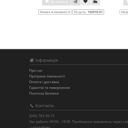
До кошика
Немає в наявності
Модель:
102910-01
Нем
Інформація
Про нас
Програма лояльності
Оплата і доставка
Гарантія та повернення
Політика Безпеки
Контакти
(096) 783-95-75
Час работи: 09:00 - 18:00. Приймання замовлень через са
- цілодобово