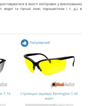
ристовуватися в якості екіпіровки у воєнізованих
, водні та гірські лижі, парашютизм і т. д.), в
Популярний
Попу
n T-10
Стрілецькі окуляри Remington T-40
Стрілецькі
жовті