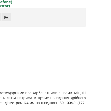
dafone)
vstar)
 протиударними полікарбонатними лінзами. Міцні і
ість лінзи витримати пряме попадання дрібного
лі діаметром 6,4 мм на швидкості 50-100м/с (177-