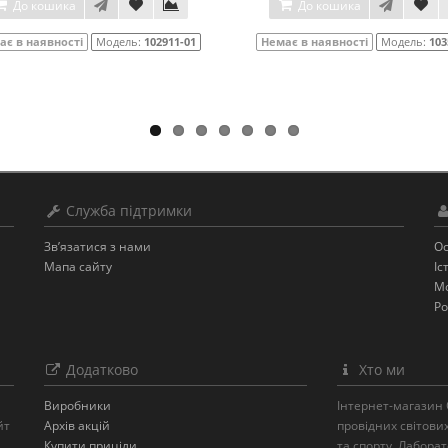
До кошика
До кошика
ає в наявності
Модель:
102911-01
Немає в наявності
Модель:
103
Служба підтримки
Зв’язатися з нами
Ос
Мапа сайту
Іс
Мо
Ро
Додатково
Хто ми
Виробники
Інтернет-магазин 
йт
Архів акцій
провідних світови
Купити приціли
та спорту. Лабора