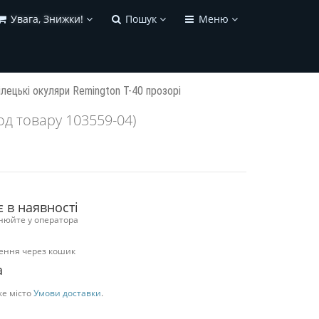
Увага, Знижки!
Пошук
Меню
ілецькі окуляри Remington T-40 прозорі
од товару 103559-04)
є в наявності
нюйте у оператора
ення через кошик
а
ке місто
Умови доставки
.