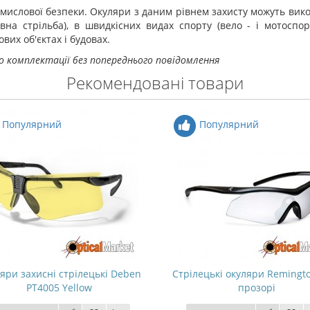
омислової безпеки. Окуляри з даним рівнем захисту можуть вико
вна стрільба), в швидкісних видах спорту (вело - і мотоспорт
вих об'єктах і будовах.
о комплектації без попереднього повідомлення
Рекомендовані товари
Популярний
Популярний
яри захисні стрілецькі Deben
Стрілецькі окуляри Remingto
PT4005 Yellow
прозорі