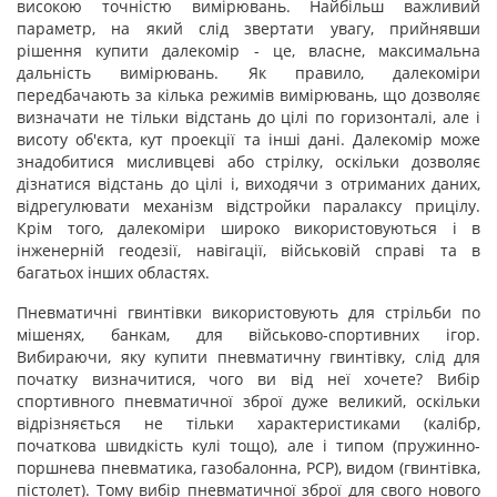
високою точністю вимірювань. Найбільш важливий
параметр, на який слід звертати увагу, прийнявши
рішення купити далекомір - це, власне, максимальна
дальність вимірювань. Як правило, далекоміри
передбачають за кілька режимів вимірювань, що дозволяє
визначати не тільки відстань до цілі по горизонталі, але і
висоту об'єкта, кут проекції та інші дані. Далекомір може
знадобитися мисливцеві або стрілку, оскільки дозволяє
дізнатися відстань до цілі і, виходячи з отриманих даних,
відрегулювати механізм відстройки паралаксу прицілу.
Крім того, далекоміри широко використовуються і в
інженерній геодезії, навігації, військовій справі та в
багатьох інших областях.
Пневматичні гвинтівки використовують для стрільби по
мішенях, банкам, для військово-спортивних ігор.
Вибираючи, яку купити пневматичну гвинтівку, слід для
початку визначитися, чого ви від неї хочете? Вибір
спортивного пневматичної зброї дуже великий, оскільки
відрізняється не тільки характеристиками (калібр,
початкова швидкість кулі тощо), але і типом (пружинно-
поршнева пневматика, газобалонна, PCP), видом (гвинтівка,
пістолет). Тому вибір пневматичної зброї для свого нового