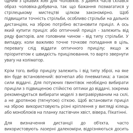
одним з цікавих хобі для чоловіків. З давніх часів склався
образ чоловіка-добувача, так що бажання позмагатися у
стрілецькому мистецтві цілком закономірно. Щоб
підвищити точність стрільби, особливо стрільби на дальніх
дистанціях, на зброю потрібно встановити приціл. А ось
який купити приціл: або оптичний приціл - залежить від
ряду факторів, але головним чином - від типу стрільби. У
випадку, коли важливо точне точкове попадання в ціль,
перевагу слід віддати оптичного прицілу; якщо ж
пріоритетом є швидкість прицілювання, то варто звернути
увагу на коліматор.
Крім того, вибір прицілу залежить і від типу зброї, на яке
він буде встановлений: вогнепал або пневматика; а також
сили віддачі. Для потужних гвинтівок необхідно вибирати
приціли з підвищеною стійкістю оптики до віддачі, зокрема
рекомендується вибирати моделі з вигравіруваним на склі,
а не дротяною (тягнутою) сіткою. Щоб встановити приціл
на зброю використовують різні кріплення у вигляді кілець
або моноблоків на планку ластівчин хвіст, вівера, Пікатінні.
Для визначення дистанції до об'єкта, часто
використовують лазерні далекоміри, відрізняються досить