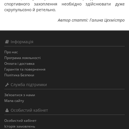
спортивного захоплення необхідно здійснювати дуже
скрупульозно й ретельно.
Автор статті: Галина Цехмістро
Інформація
Про нас
Програма лояльності
Оплата і доставка
Гарантія та повернення
Політика Безпеки
Служба підтримки
Зв’язатися з нами
Мапа сайту
Особистий кабінет
Особистий кабінет
Історія замовлень