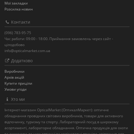
Мої закладки
Розсилка новин
Контакти
(096) 783-95-75
Час работи: 09:00 - 18:00. Приймання замовлень через сайт -
цілодобово
info@opticalmarket.com.ua
Додатково
Виробники
Архів акцій
Купити приціли
Умови угоди
Хто ми
Інтернет-магазин OpticalMarket (ОптикалМаркет): оптичне
обладнання провідних світових виробників, товари для активного
відпочинку, туризму та спорту. Лабораторний посуд в широкому
асортименті, лабораторне обладнання. Оптична продукція для охоти
та аксесуари до них: оптичні та коліматорні приціли, кріплення для