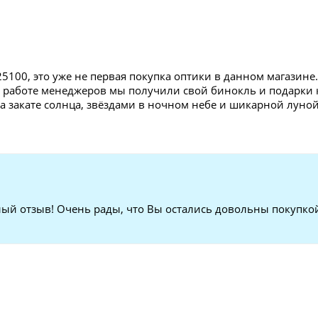
25100, это уже не первая покупка оптики в данном магазин
я работе менеджеров мы получили свой бинокль и подарки к
 закате солнца, звёздами в ночном небе и шикарной луной
плый отзыв! Очень рады, что Вы остались довольны покупк