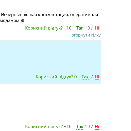
у. Исчерпывающая консультация, оперативная
моданом ))!
Корисний відгук?
+10
Так
10
Ні
/
згорнути гілку
Корисний відгук?
0
Так
Ні
/
Корисний відгук?
+10
Так
10
Ні
/