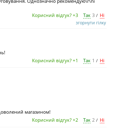
слуговування. Однозначно рекомендую\r\nі
Корисний відгук?
+3
Так
3
Ні
/
згорнути гілку
нь!
Корисний відгук?
+1
Так
1
Ні
/
адоволений магазином!
Корисний відгук?
+2
Так
2
Ні
/