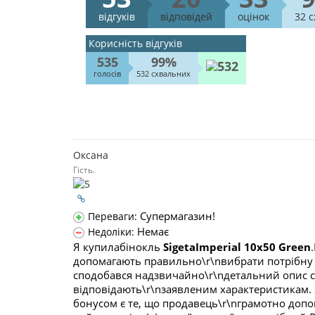
відгуків
відповідей
оцінок
32 
Корисність відгуків
535
99%
голосів
532 схвальних
Оксана
Гість.
Супермагазин!
Переваги:
Немає
Недоліки:
Я купилабінокль
SigetaImperial 10x50 Green
допомагають правильно\r\nвибрати потрібну р
сподобався надзвичайно\r\nдетальний опис са
відповідають\r\nзаявленим характеристикам. 
бонусом є те, що продавець\r\nграмотно допо