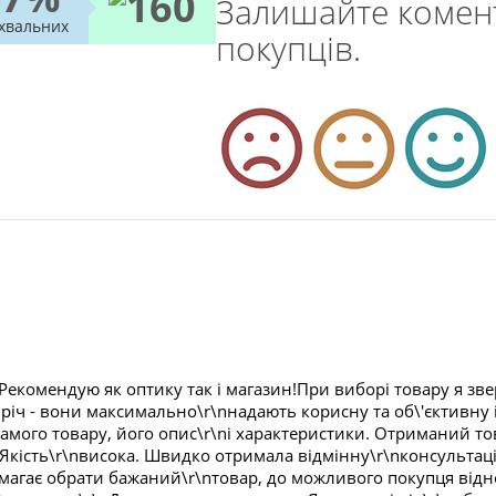
Залишайте комент
схвальних
покупців.
.Рекомендую як оптику так і магазин!При виборі товару я звер
іч - вони максимально\r\nнадають корисну та об\'єктивну і
мого товару, його опис\r\nі характеристики. Отриманий тов
Якість\r\nвисока. Швидко отримала відмінну\r\nконсультаці
магає обрати бажаний\r\nтовар, до можливого покупця відно