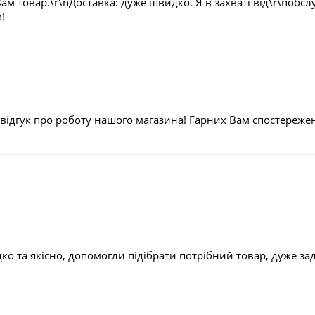
ам товар.\r\nДоставка: дуже швидко. Я в захваті від\r\nоб
!
 відгук про роботу нашого магазина! Гарних Вам спостереже
дко та якісно, допомогли підібрати потрібний товар, дуже з