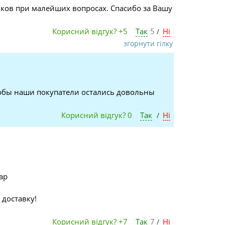
иков при малейших вопросах. Спасибо за Вашу
Корисний відгук?
+5
Так
5
Ні
/
згорнути гілку
тобы наши покупатели остались довольны
Корисний відгук?
0
Так
Ні
/
ар
 доставку!
Корисний відгук?
+7
Так
7
Ні
/