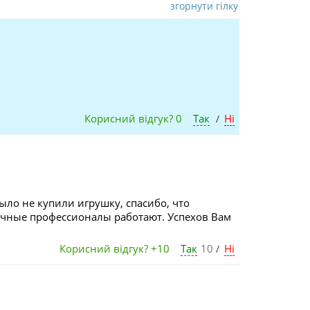
згорнути гілку
Корисний відгук?
0
Так
Ні
/
ло не купили игрушку, спасибо, что
ичные профессионалы работают. Успехов Вам
Корисний відгук?
+10
Так
10
Ні
/