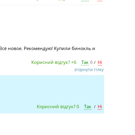
 Всё новое. Рекомендую! Купили бинокль и
Корисний відгук?
+6
Так
6
Ні
/
згорнути гілку
Корисний відгук?
0
Так
Ні
/