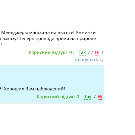
е. Менеджеры магазина на высоте! Умнички
 заказу! Теперь проводя время на природе
!
Корисний відгук?
+6
Так
7
Ні
1
/
згорнути гілку
ой! Хороших Вам наблюдений!
Корисний відгук?
0
Так
Ні
/