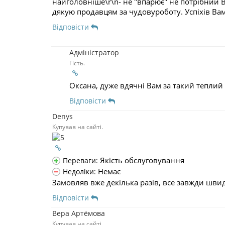
найголовніше\r\n- не "впарює" не потрібний В
дякую продавцям за чудовуроботу. Успіхів Вам
Відповісти
Адміністратор
Гість.
Оксана, дуже вдячні Вам за такий теплий
Відповісти
Denys
Купував на сайті.
Якість обслуговування
Переваги:
Немає
Недоліки:
Замовляв вже декілька разів, все завжди шви
Відповісти
Вера Артёмова
Купував на сайті.