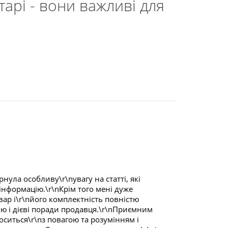
арі - вони важливі для
нула особливу\r\nувагу на статті, які
нформацію.\r\nКрім того мені дуже
ар і\r\nйого комплектність повністю
ю і дієві поради продавця.\r\nПриємним
ситься\r\nз повагою та розумінням і