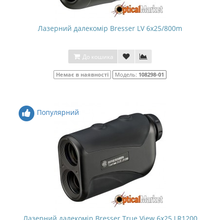
Лазерний далекомір Bresser LV 6x25/800m
До кошика
Немає в наявності
Модель:
108298-01
Популярний
Лазерний далекомір Bresser True View 6x25 LR1200