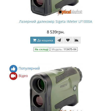
Лазерний далекомір Sigeta iMeter LF1000A
8 539грн.
До кошика
На складі
Модель:
113475-04
Популярний
Відео