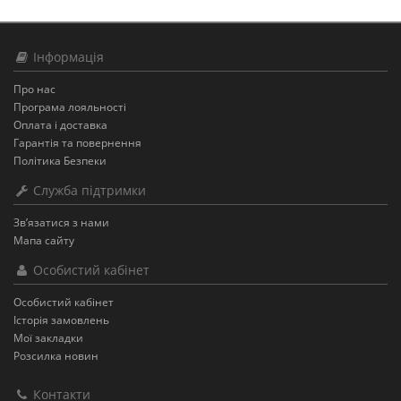
Інформація
Про нас
Програма лояльності
Оплата і доставка
Гарантія та повернення
Політика Безпеки
Служба підтримки
Зв’язатися з нами
Мапа сайту
Особистий кабінет
Особистий кабінет
Історія замовлень
Мої закладки
Розсилка новин
Контакти