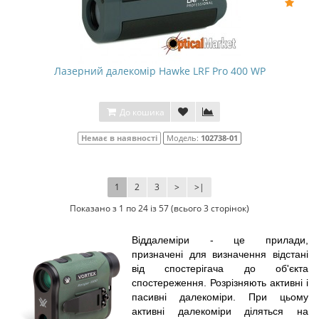
Лазерний далекомір Hawke LRF Pro 400 WP
До кошика
Немає в наявності
Модель:
102738-01
1
2
3
>
>|
Показано з 1 по 24 із 57 (всього 3 сторінок)
Віддалеміри - це прилади,
призначені для визначення відстані
від спостерігача до об'єкта
спостереження. Розрізняють активні і
пасивні далекоміри. При цьому
активні далекоміри діляться на