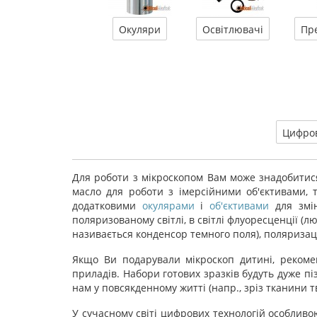
Окуляри
Освітлювачі
Пр
Цифров
Для роботи з мікроскопом Вам може знадобитися
масло для роботи з імерсійними об'єктивами, 
додатковими
окулярами
і
об'єктивами
для змін
поляризованому світлі, в світлі флуоресценції (
називається конденсор темного поля), поляризаці
Якщо Ви подарували мікроскоп дитині, рекоме
приладів. Набори готових зразків будуть дуже п
нам у повсякденному житті (напр., зріз тканини т
У сучасному світі цифрових технологій особлив