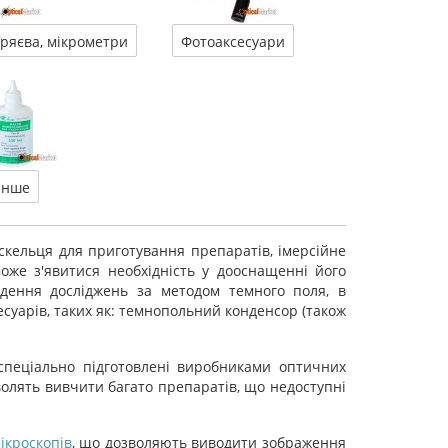
оряєва, мікрометри
Фотоаксесуари
Інше
скельця для приготування препаратів, імерсійне
оже з'явитися необхідність у дооснащенні його
дення досліджень за методом темного поля, в
есуарів, таких як: темнопольний конденсор (також
 спеціально підготовлені виробниками оптичних
волять вивчити багато препаратів, що недоступні
ікроскопів
, що дозволяють виводити зображення