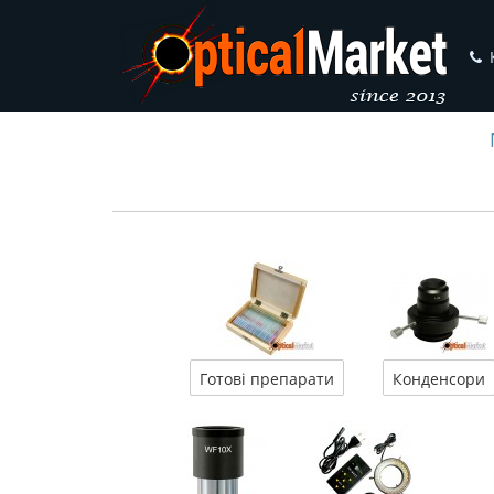
Готові препарати
Конденсори