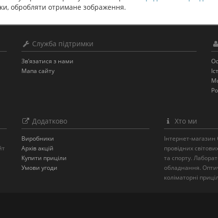
ики, обробляти отримане зображення.
Служба підтримки
Зв’язатися з нами
Ос
Мапа сайту
Іс
Мо
Ро
Додатково
Хто ми
Виробники
Інтернет-магазин 
йт
Архів акцій
провідних світови
Купити приціли
та спорту. Лабора
Умови угоди
обладнання. Оптич
коліматорні приціл