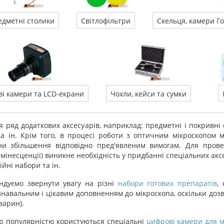
едметні столики
Світлофільтри
Скельця, камери Г
і камери та LCD-екрани
Чохли, кейси та сумки
 ряд додаткових аксесуарів, наприклад: предметні і покривні 
та ін. Крім того, в процесі роботи з оптичним мікроскопом м
и збільшення відповідно пред'явленим вимогам. Для прове
люмінесценції) виникне необхідність у придбанні спеціальних акс
йні набори та ін.
ндуємо звернути увагу на різні
набори готових препаратів
,
ізнавальним і цікавим доповненням до мікроскопа, оскільки доз
варин).
ою популярністю користуються спеціальні
цифрові камери для м