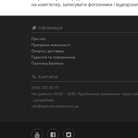
на комп'ютер, записувати фотознімки і відеорол
Інформація
Про нас
Програма лояльності
Оплата і доставка
Гарантія та повернення
Політика Безпеки
Контакти
(096) 783-95-75
Час работи: 09:00 - 18:00. Приймання замовлень через са
- цілодобово
info@opticalmarket.com.ua