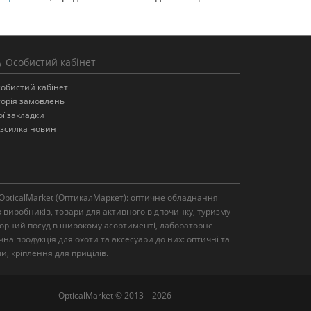
Особистий кабінет
обистий кабінет
торія замовлень
ї закладки
зсилка новин
OpticalMarket (ОптикалМаркет): оптичне обладнання
х виробників, товари для активного відпочинку, туризму
торний посуд в широкому асортименті, лабораторне
на продукція для охоти та аксесуари до них: оптичні та
и, кріплення для прицілів.
OpticalMarket © 2013 – 2026