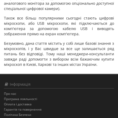
аналогового монітора за допомогою опціонально доступної
спеціальної цифрової камери).
Також все більш популярними сьогодні стають цифрові
мікроскопи, або USB мікроскопи, які підключаються до
комп'ютера за допомогою кабелю USB і виводять
зображення прямо на екран комп'ютера.
Безумовно, дана стаття містить у собі лише базові знання з
мікроскопів, і у Вас швидше за все ще залишається ряд
питань без відповіді. Тому наші менеджери-консультанти
завжди раді допомогти з вибором всім бажаючим купити
мікроскоп в Києві, Харкові та інших містах України.
Інформація
Про нас
Програма лояльності
Оплата і доставка
Гарантія та повернення
Політика Безпеки