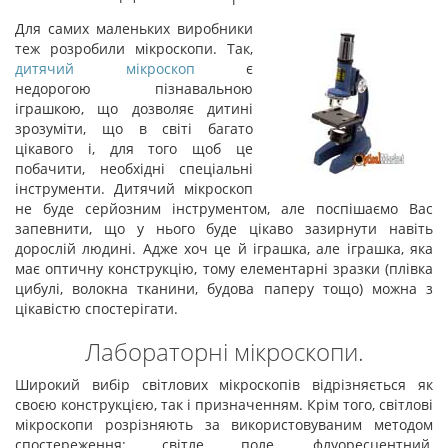
Для самих маленьких виробники
теж розробили мікроскопи. Так,
дитячий мікроскоп
є
недорогою пізнавальною
іграшкою, що дозволяє дитині
зрозуміти, що в світі багато
цікавого і, для того щоб це
побачити, необхідні спеціальні
інструменти. Дитячий мікроскоп
не буде серйозним інструментом, але поспішаємо Вас
запевнити, що у нього буде цікаво зазирнути навіть
дорослій людині. Адже хоч це й іграшка, але іграшка, яка
має оптичну конструкцію, тому елементарні зразки (плівка
цибулі, волокна тканини, будова паперу тощо) можна з
цікавістю спостерігати.
Лабораторні мікроскопи.
Широкий вибір світлових мікроскопів відрізняється як
своєю конструкцією, так і призначенням. Крім того, світлові
мікроскопи розрізняють за використовуваним методом
спостереження: світле поле, флуоресцентний,