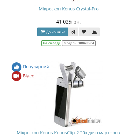
Мікроскоп Konus Crystal-Pro
41 025грн.
До кошика
На складі
Модель:
100495-04
Популярний
Відео
Мікроскоп Konus KonusClip-2 20x для смартфона