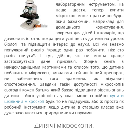
лабораторним інструментом. На
наше щастя, тепер купити
мікроскоп може практично будь-
який бажаючий. Наприклад для
домашнього користування,
зокрема для дітей і школярів, що
дозволить істотно покращити успішність дитини на уроках
біології та підвищити інтерес до науки. Всі ми знаємо
популярний вислів "краще один раз побачити, ніж сто
разів почути". І тут, дійсно, як не можна краще
застосовується дане прислів'я. Жодна книга з
найдокладнішими картинками та описом того, що дитина
побачить в мікроскоп, вивчаючи той чи інший препарат,
не забезпечить того враження, як візуальні
спостереження. Завдяки такій доступності мікроскопів
сьогодні кожен батько, який бажає підвищити рівень знань
дитини і його успішність у класі може спокійно
купити
шкільний мікроскоп
будь то на подарунок, або ж просто як
робочий інструмент, якщо дитина в старших класах вже
дуже захоплюється природничими науками.
Дитячі мікроскопи.