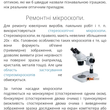
оптикою, які ми б швидше назвали пізнавальною іграшкою,
ніж реальним оптичним приладом.
Ремонтні мікроскопи.
Для ремонту ювелірних виробів, паяльних робіт і т. п.
використовуються
стереоскопічні мікроскопи
.
Стереомікроскопи, як правило, мають невелике збільшення
20х - 40х. Головною особливістю таких мікроскопів є
те, що
вони формують об'ємне
(тривимірне) зображення, що
дозволяє виявити різні нерівності
на поверхні зразка (наприклад,
кристалів, металів тощо). Але цим
область застосування
стереомікроскопів
не
обмежується.
За типом насадки мікроскопи
поділяються на монокулярні (спостереження одним оком),
бінокулярні (спостереження двома очима) і тринокулярні
(можливість спостереження двома очима і виведенням
зображення зразка дослідження на екран комп'ютера або