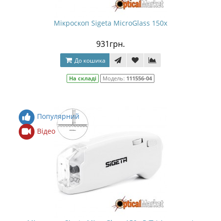
Мікроскоп Sigeta MicroGlass 150x
931грн.
До кошика
На складі
Модель:
111556-04
Популярний
Відео