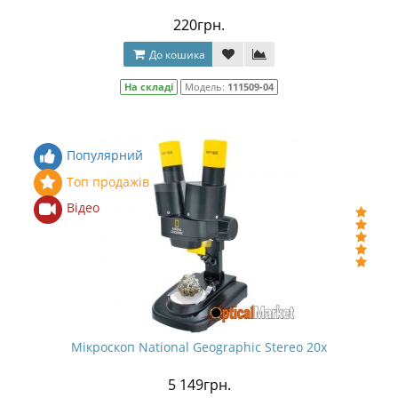
220грн.
До кошика
На складі
Модель:
111509-04
Популярний
Топ продажів
Відео
Мікроскоп National Geographic Stereo 20x
5 149грн.