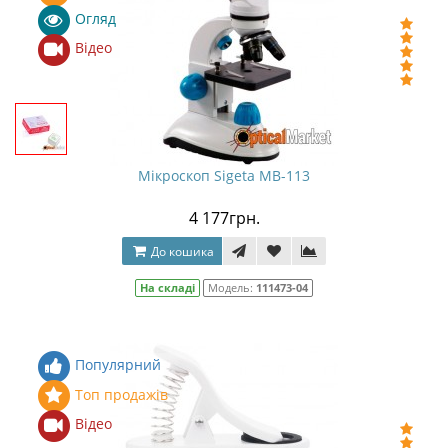
Огляд
Відео
Мікроскоп Sigeta MB-113
4 177грн.
До кошика
На складі
Модель:
111473-04
Популярний
Топ продажів
Відео