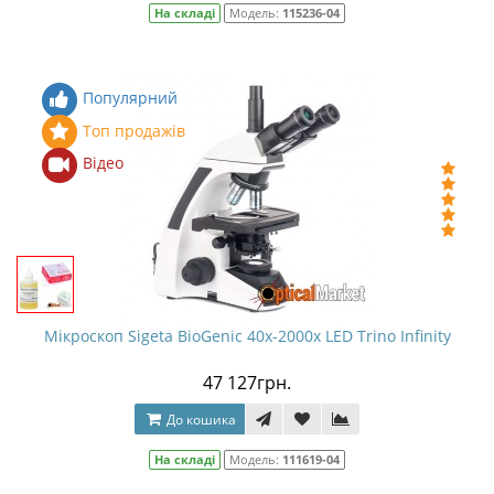
На складі
Модель:
115236-04
Популярний
Топ продажів
Відео
Мікроскоп Sigeta BioGenic 40x-2000x LED Trino Infinity
47 127грн.
До кошика
На складі
Модель:
111619-04