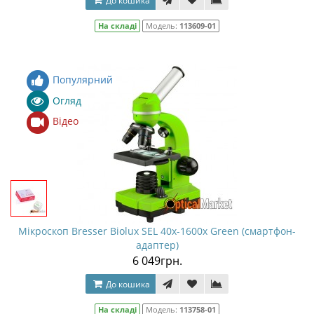
До кошика
На складі
Модель:
113609-01
Популярний
Огляд
Відео
Мікроскоп Bresser Biolux SEL 40x-1600x Green (смартфон-
адаптер)
6 049грн.
До кошика
На складі
Модель:
113758-01