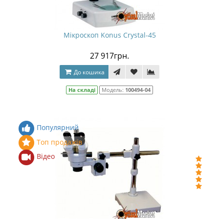
Мікроскоп Konus Crystal-45
27 917грн.
До кошика
На складі
Модель:
100494-04
Популярний
Топ продажів
Відео