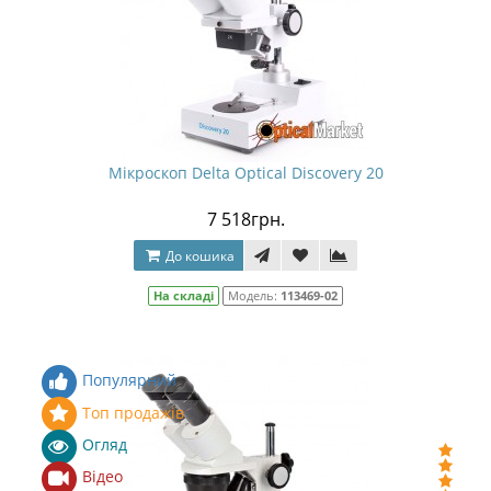
Мікроскоп Delta Optical Discovery 20
7 518грн.
До кошика
На складі
Модель:
113469-02
Популярний
Топ продажів
Огляд
Відео