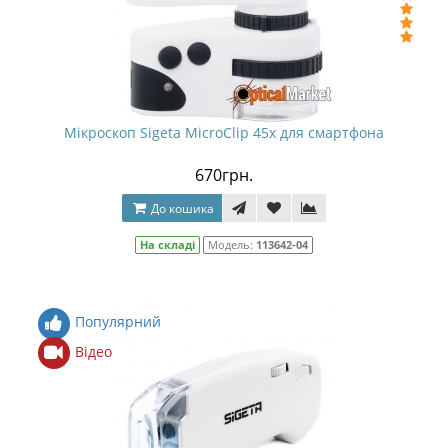
Мікроскоп Sigeta MicroClip 45x для смартфона
670грн.
До кошика
На складі
Модель:
113642-04
Популярний
Відео