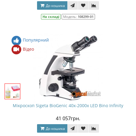
До кошика
На складі
Модель:
108299-01
Популярний
Відео
Мікроскоп Sigeta BioGenic 40x-2000x LED Bino Infinity
41 057грн.
До кошика