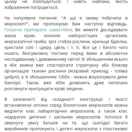
цьому не поліпшується; і навіть навпаки, якість
зображення погіршується.
На популярне питання: "А що я зможу побачити в
мікроскоп?", ми пропонуємо Вам наступну відповідь.
Готуючи препарати самостійно
, Ви можете досліджувати
мазок крові, колонію найпростіших організмів,
мікроскопічні гриби, зріз стебла рослини, крильце бджілки,
кристали солі і цукру, цвіль і т. п. Все це і багато чого
іншого, безсумнівно, постане перед Вами в абсолютно
несподіваному і дивовижному світлі! Зі збільшенням всього
в 40х можна вже спостерігати структурну або блокову
організацію тканин рослини (яскравий приклад - плівка
цибулі), а зі збільшенням 1000х - можна візуалізувати деякі
бактерії. Також, вже 400х дозволять дуже непогано
розглянути еритроцити крові людини.
В залежності від складності конструкції і якості
встановленої оптики серед біологічних мікроскопів можна
виділити клас лабораторних мікроскопів, а також клас
недорогих дитячих і шкільних мікроскопів. Хотілося б
звернути увагу батьків на те, що сьогодні багато
виробників пропонують і дитячі мікроскопи з пластикової