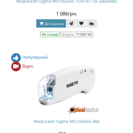
Мікроскоп Sigeta MicroGlass 150x R/T (зі шкалою)
1 086грн.
До кошика
На складі
Модель:
111557-04
Популярний
Відео
Мікроскоп Sigeta MicroGlass 40x