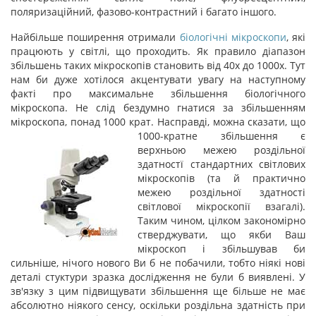
поляризаційний, фазово-контрастний і багато іншого.
Найбільше поширення отримали
біологічні мікроскопи
, які
працюють у світлі, що проходить. Як правило діапазон
збільшень таких мікроскопів становить від 40х до 1000х. Тут
нам би дуже хотілося акцентувати увагу на наступному
факті про максимальне збільшення біологічного
мікроскопа. Не слід бездумно гнатися за збільшенням
мікроскопа, понад 1000 крат. Насправді, можна сказати, що
1000-
кратне збільшення є
верхньою межею роздільної
здатностї стандартних світлових
мікроскопів (та й практично
межею роздільної здатності
світлової мікроскопії взагалі).
Таким чином, цілком закономірно
стверджувати, що якби Ваш
мікроскоп і збільшував би
сильніше, нічого нового Ви б не побачили, тобто ніякі нові
деталі стуктури зразка дослідження не були б виявлені. У
зв'язку з цим підвищувати збільшення ще більше не має
абсолютно ніякого сенсу, оскільки роздільна здатність при