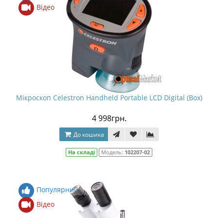
Відео
Мікроскоп Celestron Handheld Portable LCD Digital (Box)
4 998грн.
До кошика
На складі
Модель:
102207-02
Популярний
Відео