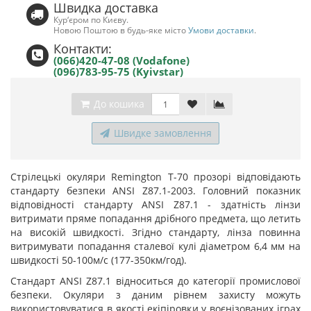
Швидка доставка
Кур‘єром по Києву.
Новою Поштою в будь-яке місто
Умови доставки
.
Контакти:
(066)420-47-08 (Vodafone)
(096)783-95-75 (Kyivstar)
До кошика
Швидке замовлення
Стрілецькі окуляри Remington T-70 прозорі відповідають
стандарту безпеки ANSI Z87.1-2003. Головний показник
відповідності стандарту ANSI Z87.1 - здатність лінзи
витримати пряме попадання дрібного предмета, що летить
на високій швидкості. Згідно стандарту, лінза повинна
витримувати попадання сталевої кулі діаметром 6,4 мм на
швидкості 50-100м/с (177-350км/год).
Стандарт ANSI Z87.1 відноситься до категорії промислової
безпеки. Окуляри з даним рівнем захисту можуть
використовуватися в якості екіпіровки у воєнізованих іграх