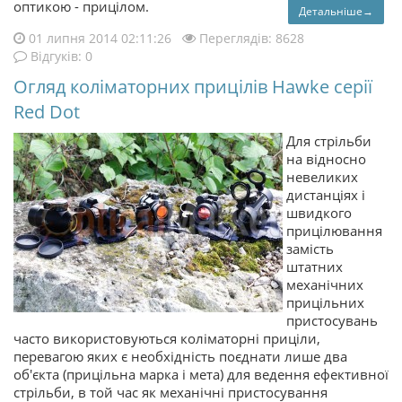
оптикою - прицілом.
Детальніше→
01 липня 2014 02:11:26
Переглядів: 8628
Відгуків: 0
Огляд коліматорних прицілів Hawke серії
Red Dot
Для стрільби
на відносно
невеликих
дистанціях і
швидкого
прицілювання
замість
штатних
механічних
прицільних
пристосувань
часто використовуються коліматорні приціли,
перевагою яких є необхідність поєднати лише два
об'єкта (прицільна марка і мета) для ведення ефективної
стрільби, в той час як механічні пристосування