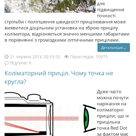
для
підвищення
точності
стрільби і поліпшення швидкості прицілювання може
виявитися доцільним установка на зброю прицілу
коліматора, відрізняється значно меншими габаритами
в порівнянні з громіздкими оптичними прицілами.
Детальніше→
21 червня 2016 20:53:55
Переглядів: 10975
Відгуків: 0
Коліматорний приціл. Чому точка не
кругла?
Дуже часто
можна почути
нарікання на
коліматорні
приціли, що їх
прицільна
точка Red Dot
за фактом має