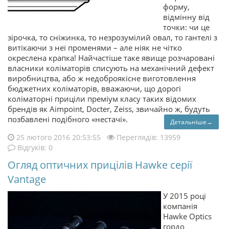
форму,
відмінну від
точки: чи це
зірочка, то сніжинка, то незрозумілий овал, то гантелі з
витікаючи з неї променями – але ніяк не чітко
окреслена крапка! Найчастіше таке явище розчаровані
власники коліматорів списують на механічний дефект
виробництва, або ж недоброякісне виготовлення
бюджетних коліматорів, вважаючи, що дорогі
коліматорні приціли преміум класу таких відомих
брендів як Aimpoint, Docter, Zeiss, звичайно ж, будуть
позбавлені подібного «нестачі».
Детальніше→
25 лютого 2016 20:53:55
Переглядів: 13959
Відгуків: 0
Огляд оптичних прицілів Hawke серії
Vantage
У 2015 році
компанія
Hawke Optics
гордо