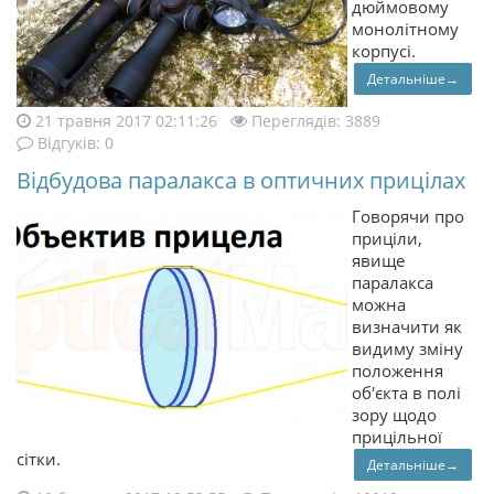
дюймовому
монолітному
корпусі.
Детальніше→
21 травня 2017 02:11:26
Переглядів: 3889
Відгуків: 0
Відбудова паралакса в оптичних прицілах
Говорячи про
приціли,
явище
паралакса
можна
визначити як
видиму зміну
положення
об'єкта в полі
зору щодо
прицільної
сітки.
Детальніше→