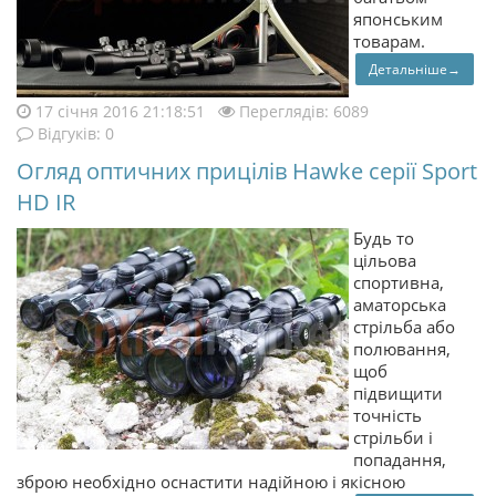
японським
товарам.
Детальніше→
17 січня 2016 21:18:51
Переглядів: 6089
Відгуків: 0
Огляд оптичних прицілів Hawke серії Sport
HD IR
Будь то
цільова
спортивна,
аматорська
стрільба або
полювання,
щоб
підвищити
точність
стрільби і
попадання,
зброю необхідно оснастити надійною і якісною