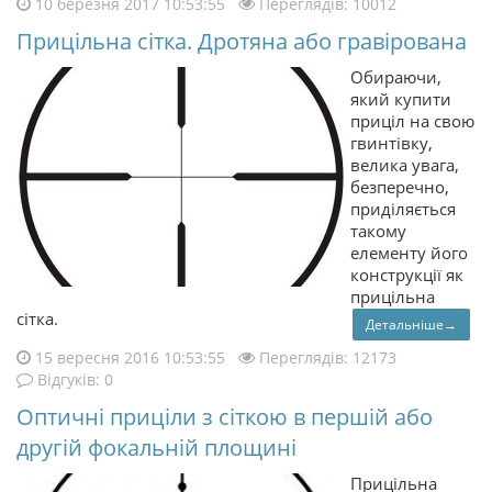
10 березня 2017 10:53:55
Переглядів: 10012
Прицільна сітка. Дротяна або гравірована
Обираючи,
який купити
приціл на свою
гвинтівку,
велика увага,
безперечно,
приділяється
такому
елементу його
конструкції як
прицільна
сітка.
Детальніше→
15 вересня 2016 10:53:55
Переглядів: 12173
Відгуків: 0
Оптичні приціли з сіткою в першій або
другій фокальній площині
Прицільна