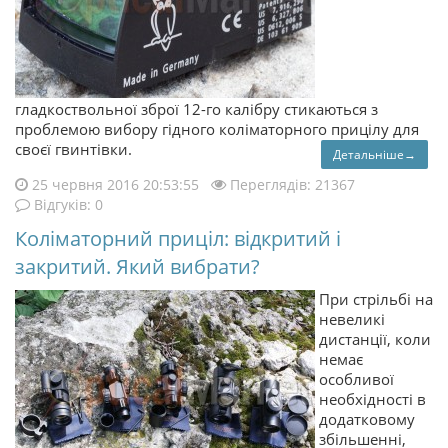
гладкоствольної зброї 12-го калібру стикаються з
проблемою вибору гідного коліматорного прицілу для
своєї гвинтівки.
Детальніше→
25 червня 2016 20:53:55
Переглядів: 21367
Відгуків: 0
Коліматорний приціл: відкритий і
закритий. Який вибрати?
При стрільбі на
невеликі
дистанції, коли
немає
особливої
необхідності в
додатковому
збільшенні,