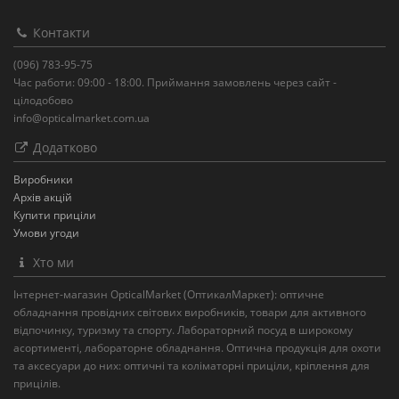
Контакти
(096) 783-95-75
Час работи: 09:00 - 18:00. Приймання замовлень через сайт -
цілодобово
info@opticalmarket.com.ua
Додатково
Виробники
Архів акцій
Купити приціли
Умови угоди
Хто ми
Інтернет-магазин OpticalMarket (ОптикалМаркет): оптичне
обладнання провідних світових виробників, товари для активного
відпочинку, туризму та спорту. Лабораторний посуд в широкому
асортименті, лабораторне обладнання. Оптична продукція для охоти
та аксесуари до них: оптичні та коліматорні приціли, кріплення для
прицілів.