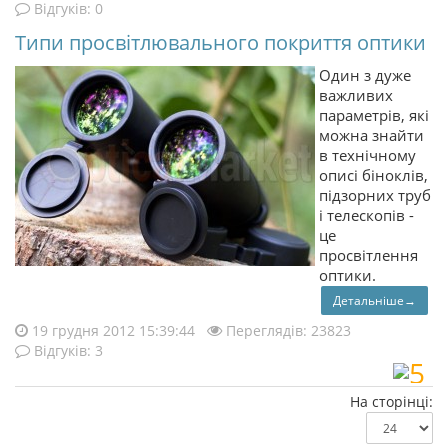
Відгуків: 0
Типи просвітлювального покриття оптики
Один з дуже
важливих
параметрів, які
можна знайти
в технічному
описі біноклів,
підзорних труб
і телескопів -
це
просвітлення
оптики.
Детальніше→
19 грудня 2012 15:39:44
Переглядів: 23823
Відгуків: 3
На сторінці: