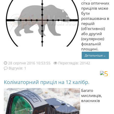
сітка оптичних
прицілів може
бути
розташована в
першій
(об'єктивної)
або другий
(окулярною)
фокальній
площині.
Детальніше→
28 серпня 2016 10:53:55
Переглядів: 20142
Відгуків: 1
Коліматорний приціл на 12 калібр.
Багато
мисливців,
власників