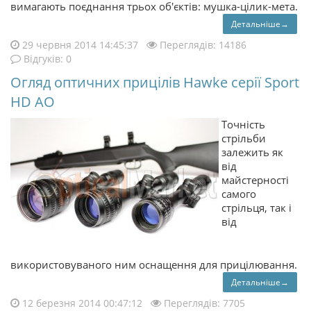
вимагають поєднання трьох об'єктів: мушка-цілик-мета.
Детальніше→
29 червня 2014 14:45:37
Переглядів: 14186
Відгуків: 0
Огляд оптичних прицілів Hawke серії Sport
HD AO
Точність
стрільби
залежить як
від
майстерності
самого
стрільця, так і
від
використовуваного ним оснащення для прицілювання.
Детальніше→
12 березня 2014 00:47:12
Переглядів: 7705