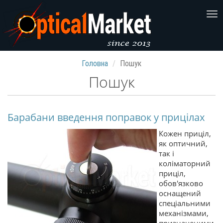
Головна
Пошук
Пошук
Барабани введення поправок у прицілах
Кожен приціл,
як оптичний,
так і
коліматорний
приціл,
обов'язково
оснащений
спеціальними
механізмами,