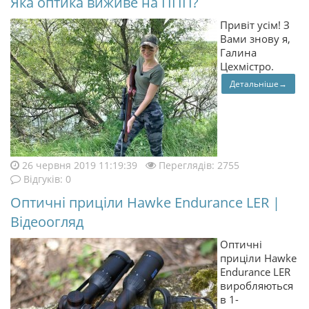
Яка оптика виживе на ППП?
Привіт усім! З
Вами знову я,
Галина
Цехмістро.
Детальніше→
26 червня 2019 11:19:39
Переглядів: 2755
Відгуків: 0
Оптичні приціли Hawke Endurance LER |
Відеоогляд
Оптичні
приціли Hawke
Endurance LER
виробляються
в 1-