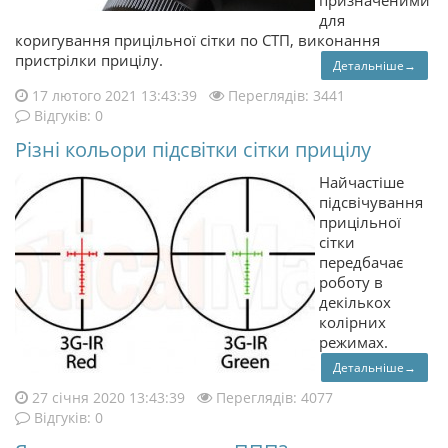
призначеними
для
коригування прицільної сітки по СТП, виконання
пристрілки прицілу.
Детальніше→
17 лютого 2021 13:43:39
Переглядів: 3441
Відгуків: 0
Різні кольори підсвітки сітки прицілу
Найчастіше
підсвічування
прицільної
сітки
передбачає
роботу в
декількох
колірних
режимах.
Детальніше→
27 січня 2020 13:43:39
Переглядів: 4077
Відгуків: 0