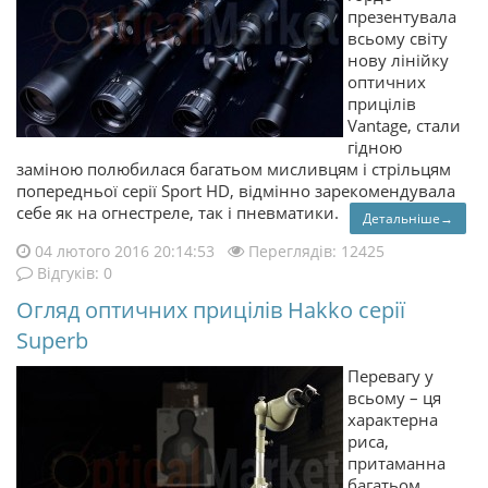
презентувала
всьому світу
нову лінійку
оптичних
прицілів
Vantage, стали
гідною
заміною полюбилася багатьом мисливцям і стрільцям
попередньої серії Sport HD, відмінно зарекомендувала
себе як на огнестреле, так і пневматики.
Детальніше→
04 лютого 2016 20:14:53
Переглядів: 12425
Відгуків: 0
Огляд оптичних прицілів Hakko серії
Superb
Перевагу у
всьому – ця
характерна
риса,
притаманна
багатьом