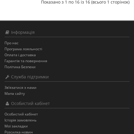
Показано з 1 по 16 із 16 (всього 1 сторінок)
Інформація
Про нас
Програма лояльності
Оплата і доставка
Гарантія та повернення
Політика Безпеки
Служба підтримки
Зв’язатися з нами
Мапа сайту
Особистий кабінет
Особистий кабінет
Історія замовлень
Мої закладки
Розсилка новин