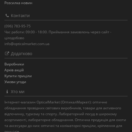
Розсилка новин
Контакти
(096) 783-95-75
Час работи: 09:00 - 18:00. Приймання замовлень через сайт -
цілодобово
info@opticalmarket.com.ua
Додатково
Виробники
Архів акцій
Купити приціли
Умови угоди
Хто ми
Інтернет-магазин OpticalMarket (ОптикалМаркет): оптичне
обладнання провідних світових виробників, товари для активного
відпочинку, туризму та спорту. Лабораторний посуд в широкому
асортименті, лабораторне обладнання. Оптична продукція для охоти
та аксесуари до них: оптичні та коліматорні приціли, кріплення для
прицілів.