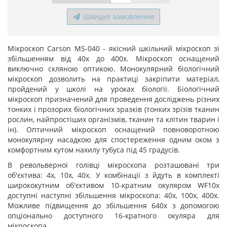
Швидке замовлення
Мікроскоп Carson MS-040 - якісний шкільний мікроскоп зі
збільшенням від 40х до 400х. Мікроскоп оснащений
виключно скляною оптикою. Монокулярний біологічний
мікроскоп дозволить на практиці закріпити матеріал,
пройдений у школі на уроках біології. Біологічний
мікроскоп призначений для проведення досліджень різних
тонких і прозорих біологічних зразків (тонких зрізів тканин
рослин, найпростіших організмів, тканин та клітин тварин і
ін). Оптичний мікроскоп оснащений повноворотною
монокулярну насадкою для спостереження одним оком з
комфортним кутом нахилу тубуса під 45 градусів.
В револьверної голівці мікроскопа розташовані три
об'єктива: 4х, 10х, 40х. У комбінації з йдуть в комплекті
ширококутним об'єктивом 10-кратним окуляром WF10х
доступні наступні збільшення мікроскопа: 40х, 100х, 400х.
Можливе підвищення до збільшення 640х з допомогою
опціонально доступного 16-кратного окуляра для
мікроскопа.