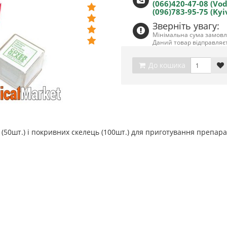
(066)420-47-08 (Vo
(096)783-95-75 (Kyi
Зверніть увагу:
Мінімальна сума замов
Даний товар відправляєт
До кошика
50шт.) і покривних скелець (100шт.) для приготування препара