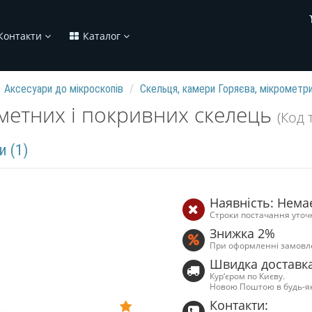
Контакти
Каталог
Аксесуари до мікроскопів
Скельця, камери Горяєва, мікрометр
метних і покривних скелець
(Код 
и (1)
Наявність: Нема
Строки постачання уточ
Знижка 2%
При оформленні замовл
Швидка доставк
Кур‘єром по Києву.
Новою Поштою в будь-я
Контакти: