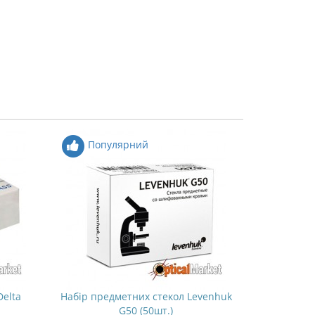
Популярний
Попу
Delta
Набір предметних стекол Levenhuk
Набір покри
G50 (50шт.)
1