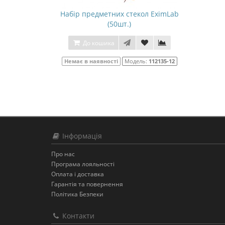
Набір предметних стекол EximLab
(50шт.)
До кошика
Немає в наявності
Модель:
112135-12
Інформація
Про нас
Програма лояльності
Оплата і доставка
Гарантія та повернення
Політика Безпеки
Контакти