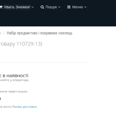
Увага, Знижки!
Пошук
Меню
и
Набір предметних і покривних скелець
товару 110729-13)
є в наявності
нюйте у оператора
ення через кошик
а
ке місто
Умови доставки
.