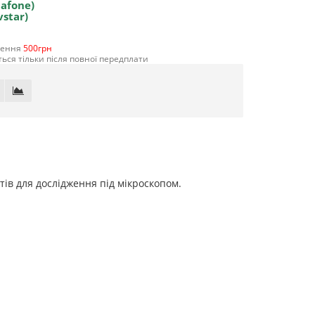
dafone)
vstar)
лення
500грн
ься тільки після повної передплати
тів для дослідження під мікроскопом.