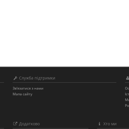
Служба підтримки
Зв’язатися з нами
Ос
Мапа сайту
Іс
Мо
Ро
Додатково
Хто ми