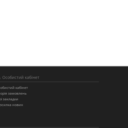
Особистий кабінет
обистий кабінет
торія замовлень
ї закладки
зсилка новин