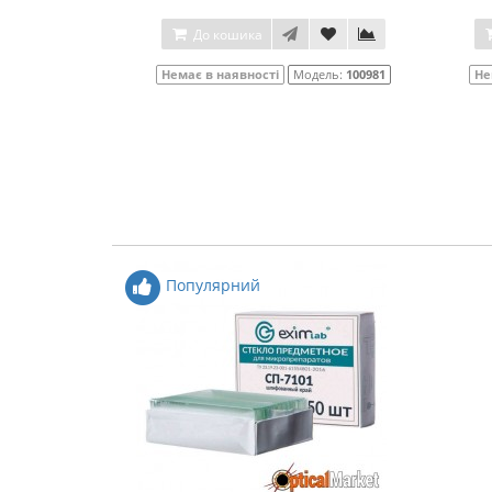
До кошика
Немає в наявності
Модель:
100981
Не
Популярний