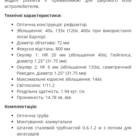
моделі роблять її привабливою для широкого кола
астролюбителів.
Технічні характеристики:
Оптична конструкція: рефрактор
Збільшення: 40x, 133x (120x, 400x при використанні
лінзи Барлоу)
Діаметр об'єктива: 72 мм
Фокусна відстань: 800 мм
Окуляр 1: HR 20 мм (збільшення 40x), Гюйгенса,
діаметр 1.25" (31.75 мм)
Окуляр 2: HF 6 мм (збільшення 133x), симетричний
Рамсден, діаметр 1.25" (31.75 мм)
Максимальне корисне збільшення: 144x
Світлосила: 1/11.2
Роздільна здатність: 1.94 кут. сік
Проникність: 14.78 зв. вів.
Комплектація:
Оптична труба
Монтування: азимутальне
Штатив сталевий трубчастий 0.6-1.2 м з лотком для
аксесуарів