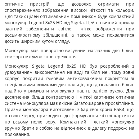
оптичне пристрій, що дозволяє отримати при
спостереженнях зображення високої чіткості та кольори.
Для таких цілей оптимальним помічником буде компактний
монокуляр Legend 8x25 HD від Sigeta. Цей оптичний прилад
здатний забезпечити світле і чітке зображення при
восьмикратному збільшенні, а також може похвалитися
досить широким кутом огляду.
Монокуляр має поворотно-висувний наглазник для більш
комфортних умов спостереження.
Монокуляр Sigeta Legend 8x25 HD був розроблений з
урахуванням використання на воді та біля неї, тому зовні
корпус покритий гумовим антиковзаючим покриттям зі
спеціальними виїмками для пальців, що дозволяють більш
надійно утримувати монокуляр навіть однією рукою. Для
досягнення більш контрастною і чіткої картинки оптична
система монокуляра має якісне багатошарове просвітління.
Призми монокуляра виготовлені з барієвої крона BaK4, що,
в свою чергу, призводить до формування чіткої картинки
по всьому полю зору. Компактний і легкий монокуляр
зручно брати з собою на відпочинок, в далеку подорож, на
полювання.