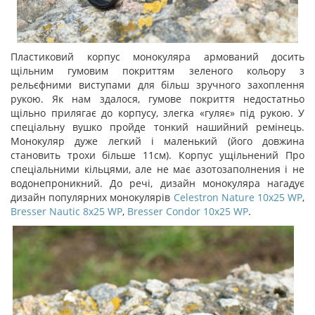
Пластиковий корпус монокуляра армований досить
щільним гумовим покриттям зеленого кольору з
рельєфними виступами для більш зручного захоплення
рукою. Як нам здалося, гумове покриття недостатньо
щільно прилягає до корпусу, злегка «гуляє» під рукою. У
спеціальну вушко пройде тонкий нашийний ремінець.
Монокуляр дуже легкий і маленький (його довжина
становить трохи більше 11см). Корпус ущільнений Про
спеціальними кільцями, але не має азотозаполнения і не
водонепроникний. До речі, дизайн монокуляра нагадує
дизайн популярних монокулярів
Celestron Nature 10x25 WP
,
Bresser Nautic 8x25 WP
,
Bresser Condor 10x25 WP
.