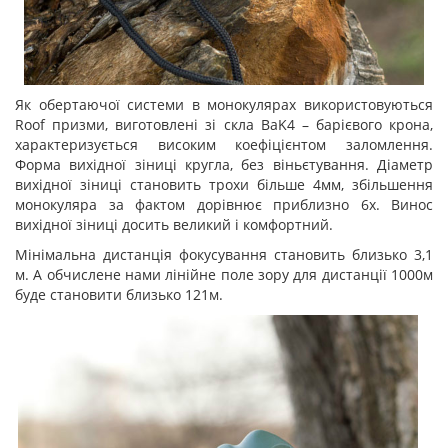
Як обертаючої системи в монокулярах використовуються
Roof призми, виготовлені зі скла BaK4 – барієвого крона,
характеризується високим коефіцієнтом заломлення.
Форма вихідної зіниці кругла, без віньєтування. Діаметр
вихідної зіниці становить трохи більше 4мм, збільшення
монокуляра за фактом дорівнює приблизно 6х. Винос
вихідної зіниці досить великий і комфортний.
Мінімальна дистанція фокусування становить близько 3,1
м. А обчислене нами лінійне поле зору для дистанції 1000м
буде становити близько 121м.