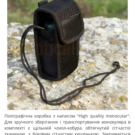
Поліграфічна коробка з написом "High quality monocular".
Для зручного зберігання і транспортування монокуляра в
комплекті є щільний чохол-кобура, обтягнутий сітчастої
тканиною, з боковим сітчастим кишенькою. Закривається