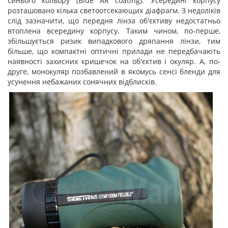
синього кольору (Blue AR coating). Усередині корпусу
розташовано кілька светоотсекающих діафрагм. З недоліків
слід зазначити, що передня лінза об'єктиву недостатньо
втоплена всередину корпусу. Таким чином, по-перше,
збільшується ризик випадкового дряпання лінзи, тим
більше, що компактні оптичні прилади не передбачають
наявності захисних кришечок на об'єктив і окуляр. А, по-
друге, монокуляр позбавлений в якомусь сенсі бленди для
усунення небажаних сонячних відблисків.