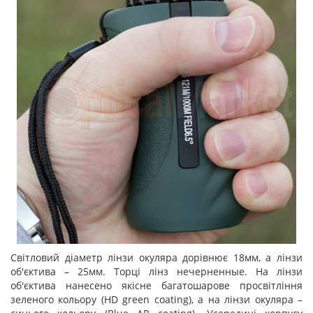
Світловий діаметр лінзи окуляра дорівнює 18мм, а лінзи
об'єктива – 25мм. Торці лінз нечерненные. На лінзи
об'єктива нанесено якісне багатошарове просвітління
зеленого кольору (HD green coating), а на лінзи окуляра –