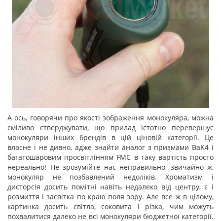
А ось, говорячи про якості зображення монокуляра, можна
сміливо стверджувати, що прилад істотно перевершує
монокуляри інших брендів в цій ціновій категорії. Це
власне і не дивно, адже знайти аналог з призмами BaK4 і
багатошаровим просвітлінням FMC в таку вартість просто
нереально! Не зрозумійте нас неправильно, звичайно ж,
монокуляр не позбавлений недоліків. Хроматизм і
дисторсія досить помітні навіть недалеко від центру, є і
розмиття і засвітка по краю поля зору. Але все ж в цілому,
картинка досить світла, соковита і різка, чим можуть
похвалитися далеко не всі монокуляри бюджетної категорії.