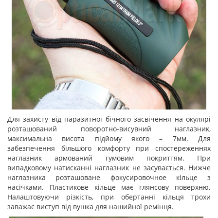
Для захисту від паразитної бічного засвічення на окулярі
розташований поворотно-висувний наглазник,
максимальна висота підйому якого – 7мм. Для
забезпечення більшого комфорту при спостереженнях
наглазник армований гумовим покриттям. При
випадковому натисканні наглазник не засувається. Нижче
наглазника розташоване фокусировочное кільце з
насічками. Пластикове кільце має глянсову поверхню.
Налаштовуючи різкість, при обертанні кільця трохи
заважає виступ від вушка для нашийної ремінця.