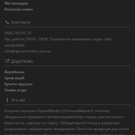
Мої закладки
Розсилка новин
Контакти
(096) 783-95-75
Час работи: 09:00 - 18:00. Приймання замовлень через сайт -
цілодобово
info@opticalmarket.com.ua
Додатково
Виробники
Архів акцій
Купити приціли
Умови угоди
Хто ми
Інтернет-магазин OpticalMarket (ОптикалМаркет): оптичне
обладнання провідних світових виробників, товари для активного
відпочинку, туризму та спорту. Лабораторний посуд в широкому
асортименті, лабораторне обладнання. Оптична продукція для охоти
та аксесуари до них: оптичні та коліматорні приціли, кріплення для