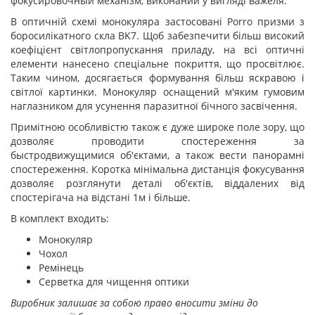
фокусировочный механізм, виконаний у вигляді важеля.
В оптичній схемі монокуляра застосовані Porro призми з
боросилікатного скла BK7. Щоб забезпечити більш високий
коефіцієнт світлопропускання приладу, на всі оптичні
елементи нанесено спеціальне покриття, що просвітлює.
Таким чином, досягається формування більш яскравою і
світлої картинки. Монокуляр оснащений м'яким гумовим
наглазником для усунення паразитної бічного засвічення.
Примітною особливістю також є дуже широке поле зору, що
дозволяє проводити спостереження за
быстродвижущимися об'єктами, а також вести панорамні
спостереження. Коротка мінімальна дистанція фокусування
дозволяє розглянути деталі об'єктів, віддалених від
спостерігача на відстані 1м і більше.
В комплект входить:
Монокуляр
Чохол
Ремінець
Серветка для чищення оптики
Виробник залишає за собою право вносити зміни до