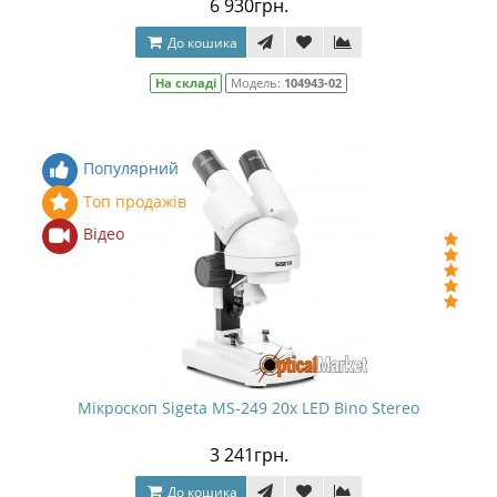
6 930грн.
До кошика
На складі
Модель:
104943-02
Популярний
Топ продажів
Відео
Мікроскоп Sigeta MS-249 20x LED Bino Stereo
3 241грн.
До кошика