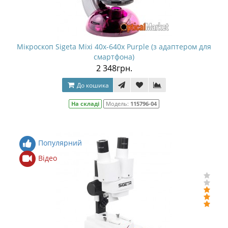
Мікроскоп Sigeta Mixi 40x-640x Purple (з адаптером для
смартфона)
2 348грн.
До кошика
На складі
Модель:
115796-04
Популярний
Відео