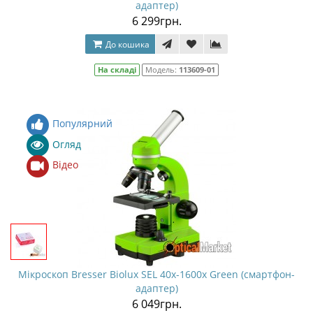
адаптер)
6 299грн.
До кошика
На складі
Модель:
113609-01
Популярний
Огляд
Відео
Мікроскоп Bresser Biolux SEL 40x-1600x Green (смартфон-
адаптер)
6 049грн.