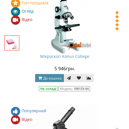
Топ продажів
Огляд
Відео
Мікроскоп Konus College
5 946грн.
До кошика
На складі
Модель:
100133-04
Популярний
Відео