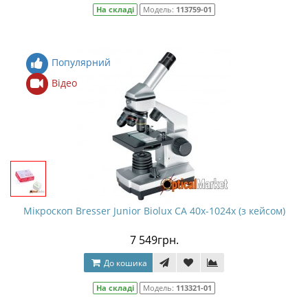
На складі
Модель:
113759-01
Популярний
Відео
Мікроскоп Bresser Junior Biolux CA 40x-1024x (з кейсом)
7 549грн.
До кошика
На складі
Модель:
113321-01