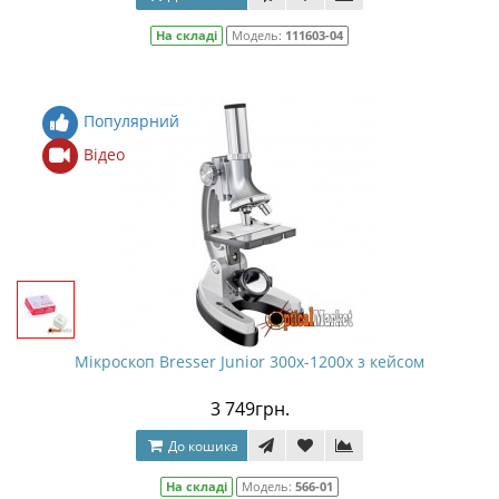
На складі
Модель:
111603-04
Популярний
Відео
Мікроскоп Bresser Junior 300x-1200x з кейсом
3 749грн.
До кошика
На складі
Модель:
566-01