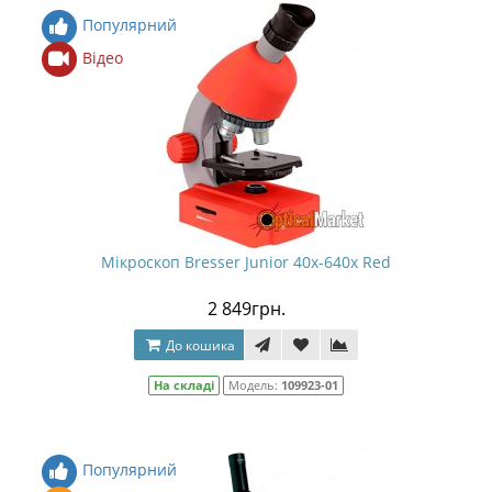
Популярний
Відео
Мікроскоп Bresser Junior 40x-640x Red
2 849грн.
До кошика
На складі
Модель:
109923-01
Популярний