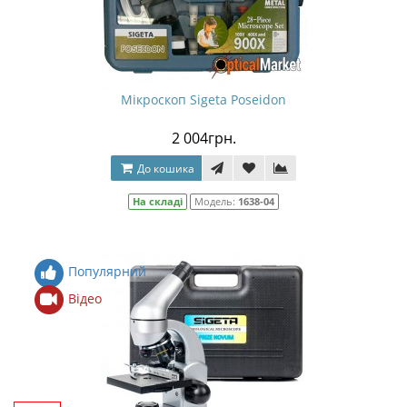
Мікроскоп Sigeta Poseidon
2 004грн.
До кошика
На складі
Модель:
1638-04
Популярний
Відео