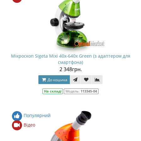
Мікроскоп Sigeta Mixi 40x-640x Green (з адаптером для
смартфона)
2 348грн.
До кошика
На складі
Модель:
113345-04
Популярний
Відео