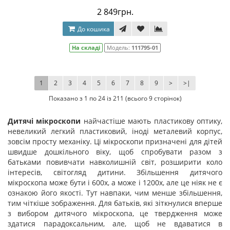
2 849грн.
До кошика
На складі
Модель:
111795-01
1
2
3
4
5
6
7
8
9
>
>|
Показано з 1 по 24 із 211 (всього 9 сторінок)
Дитячі мікроскопи
найчастіше мають пластикову оптику,
невеликий легкий пластиковий, іноді металевий корпус,
зовсім просту механіку. Ці мікроскопи призначені для дітей
швидше дошкільного віку, щоб спробувати разом з
батьками повивчати навколишній світ, розширити коло
інтересів, світогляд дитини. Збільшення дитячого
мікроскопа може бути і 600х, а може і 1200х, але це ніяк не є
ознакою його якості. Тут навпаки, чим менше збільшення,
тим чіткіше зображення. Для батьків, які зіткнулися вперше
з вибором дитячого мікроскопа, це твердження може
здатися парадоксальним, але, щоб не вдаватися в