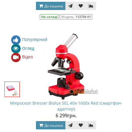
До кошика
На складі
Модель:
113758-01
Популярний
Огляд
Відео
Мікроскоп Bresser Biolux SEL 40x-1600x Red (смартфон-
адаптер)
6 299грн.
До кошика