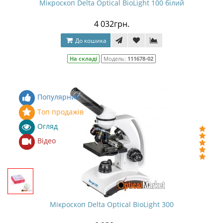
Мікроскоп Delta Optical BioLight 100 білий
4 032грн.
До кошика
На складі
Модель:
111678-02
Популярний
Топ продажів
Огляд
Відео
Мікроскоп Delta Optical BioLight 300