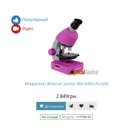
Популярний
Відео
Мікроскоп Bresser Junior 40x-640x Purple
2 849грн.
До кошика
На складі
Модель:
111796-01