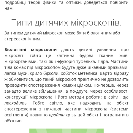
подробиці теорії фізики та оптики, доведеться повірити
нам.
Типи дитячих мікроскопів.
За типом дитячий мікроскоп може бути біологічним або
стереоскопічним.
Біологічні мікроскопи
дають дитині уявлення про
мікросвіт, тобто це клітинна будова тканин, живі
мікроорганізми, такі як інфузорія-туфелька, гідра. Частини
тіла комах під мікроскопом будуть дуже цікавими зразками:
лапка мухи, крило бджоли, хоботок метелика. Варто відразу
ж обмовитися, що такий мікроскоп практично не дозволить
проводити спостереження комахи цілком. По-перше, через
занадто велике збільшення, а по-друге, через особливості
конструкції мікроскопа і його методи роботи: в світлі,
що
проходить
. Тобто світло, яке надходить на об'єкт
спостереження з нижньої частини мікроскопа (системи
освітлення) повинно
пройти
крізь цей об'єкт і потрапити в
об'єктив.