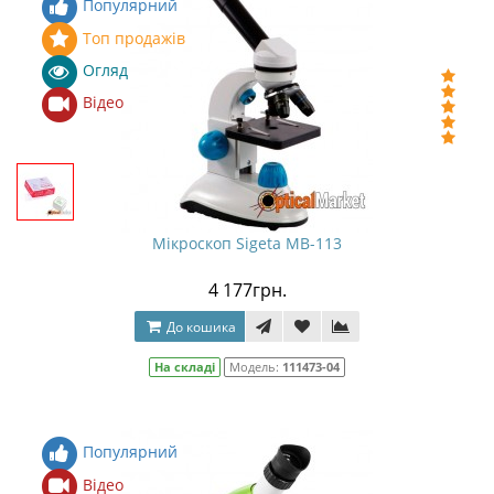
Популярний
Топ продажів
Огляд
Відео
Мікроскоп Sigeta MB-113
4 177грн.
До кошика
На складі
Модель:
111473-04
Популярний
Відео