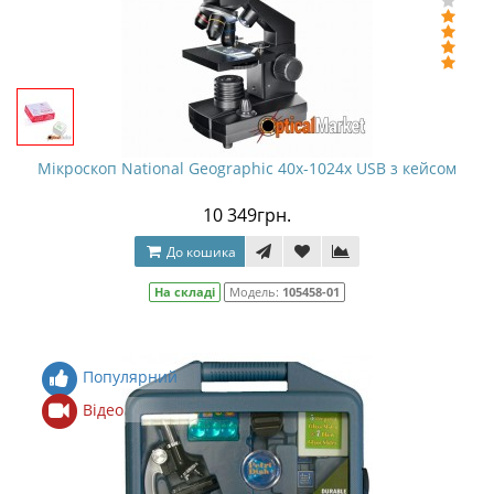
Мікроскоп National Geographic 40x-1024x USB з кейсом
10 349грн.
До кошика
На складі
Модель:
105458-01
Популярний
Відео