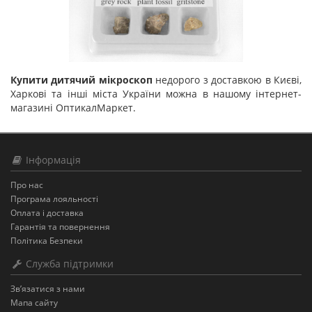
Купити дитячий мікроскоп
недорого з доставкою в Києві,
Харкові та інші міста України можна в нашому інтернет-
магазині ОптикалМаркет.
Інформація
Про нас
Програма лояльності
Оплата і доставка
Гарантія та повернення
Політика Безпеки
Служба підтримки
Зв’язатися з нами
Мапа сайту