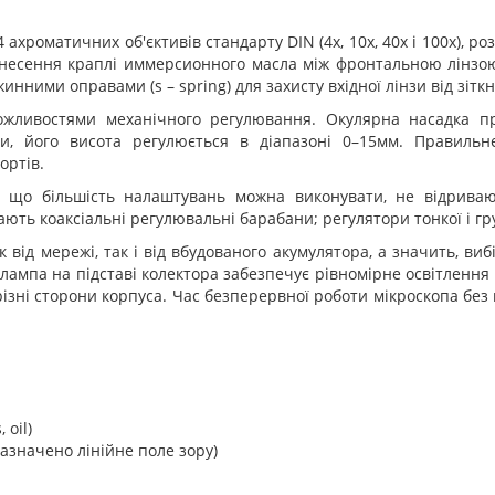
 ахроматичних об'єктивів стандарту DIN (4x, 10x, 40x і 100x), р
несення краплі иммерсионного масла між фронтальною лінзою 
инними оправами (s – spring) для захисту вхідної лінзи від зітк
ожливостями механічного регулювання. Окулярна насадка пр
и, його висота регулюється в діапазоні 0–15мм. Правиль
ортів.
, що більшість налаштувань можна виконувати, не відриваю
ють коаксіальні регулювальні барабани; регулятори тонкої і гр
ід мережі, так і від вбудованого акумулятора, а значить, виб
 лампа на підставі колектора забезпечує рівномірне освітленн
ізні сторони корпуса. Час безперервної роботи мікроскопа без п
 oil)
зазначено лінійне поле зору)