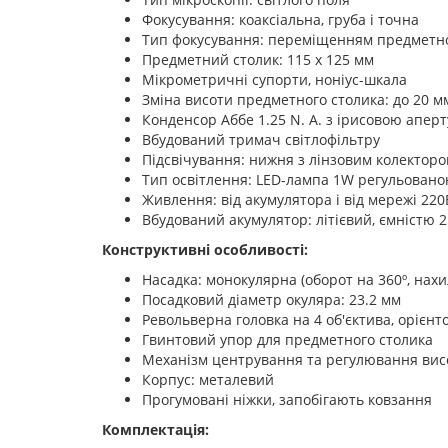
Фокусування: коаксіальна, груба і точна
Тип фокусування: переміщенням предметно
Предметний столик: 115 x 125 мм
Мікрометричні супорти, ноніус-шкала
Зміна висоти предметного столика: до 20 м
Конденсор Аббе 1.25 N. A. з ірисовою апер
Вбудований тримач світлофільтру
Підсвічування: нижня з лінзовим колектор
Тип освітлення: LED-лампа 1W регульовано
Живлення: від акумулятора і від мережі 220
Вбудований акумулятор: літієвий, ємністю 
Конструктивні особливості:
Насадка: монокулярна (оборот на 360º, нахи
Посадковий діаметр окуляра: 23.2 мм
Револьверна головка на 4 об'єктива, орієнт
Гвинтовий упор для предметного столика
Механізм центрування та регулювання вис
Корпус: металевий
Прогумовані ніжки, запобігають ковзання
Комплектація: