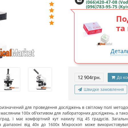
(066)420-47-08 (Vo
(096)783-95-75 (Kyi
По
та
Детал
12 904грн.
До ко
Швидке замовлення
изначений для проведення досліджень в світлому полі методо
й масляним 100х об'єктивом для лабораторних досліджень, а так
 град. і має комфортний кут нахилу під 45 градусів. Загальн
 в діапазоні від 40х до 1600х Мікроскоп може використовув