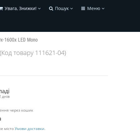
Увага, Знижки!
Пошук
Меню
0x-1600x LED Mono
(Код товару 111621-04)
ладі
2 днів
ення через кошик
а
ке місто
Умови доставки
.