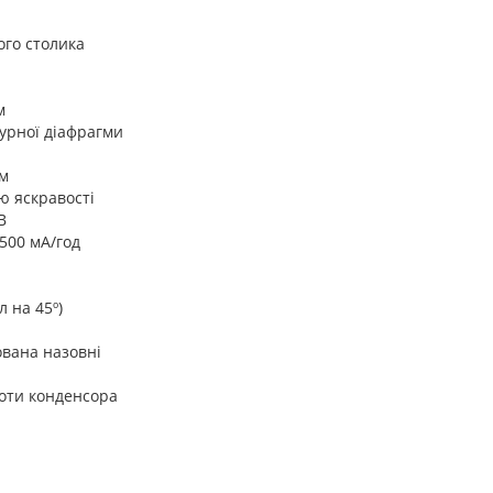
го столика
м
турної діафрагми
ом
ю яскравості
В
2500 мА/год
л на 45º)
ована назовні
оти конденсора