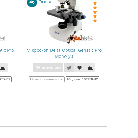
Огляд
tic Pro
Мікроскоп Delta Optical Genetic Pro
Мікроскоп 
Mono (A)
До кошика
До к
287-02
Немає в наявності
Модель:
100290-02
Немає в 