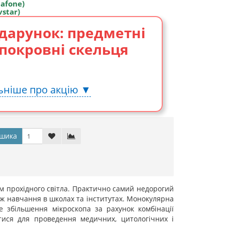
dafone)
vstar)
дарунок: предметні
 покровні скельця
ьніше про акцію ▼
шика
м прохідного світла. Практично самий недорогий
ож навчання в школах та інститутах. Монокулярна
е збільшення мікроскопа за рахунок комбінації
атися для проведення медичних, цитологічних і