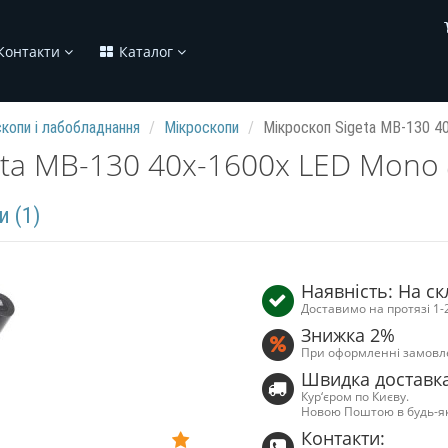
Контакти
Каталог
копи і лабобладнання
Мікроскопи
Мікроскоп Sigeta MB-130 4
eta MB-130 40x-1600x LED Mono
и (1)
Наявність: На ск
Доставимо на протязі 1-
Знижка 2%
При оформленні замовл
Швидка доставк
Кур‘єром по Києву.
Новою Поштою в будь-я
Контакти: