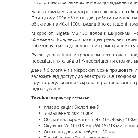
гістологічних, загальноклінічних досліджень та ін
Базова комплектація мікроскопа включає в себе 4
При цьому 100х об'єктив для роботи вимагає на
об'єктиви на 40х і 100х традиційно оснащені пруж
Мікроскоп Sigeta MB-130 володіє широкими м
обмежень. Конденсор має центрувальні гвинт
забезпечується з допомогою мікрометричних суп
Вузли управління мікроскопом влаштовані так
переміщення слайдів і Y-переміщення столика ма
Даний біологічний мікроскоп може працювати як в
залежить від доступу до електрики. Світлодіодна
і ручка регулювання яскравості розташовані по р
підсвічування.
Технічні характеристики:
Класифікація: біологічний
Збільшення: 40x–1600x
Об'єктиви: ахроматичні 4x, 10x, 40x(s), 100x(s,
Окуляри: WF10x/18 мм і WF16x/13 мм (в мм 
Оптична довжина тубуса: 160 мм
Тип мікроскопії: світлого поля