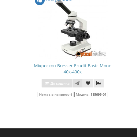
Мікроскоп Bresser Erudit Basic Mono
40x-400x
До кошика
Немає в наявності
Модель:
115695-01