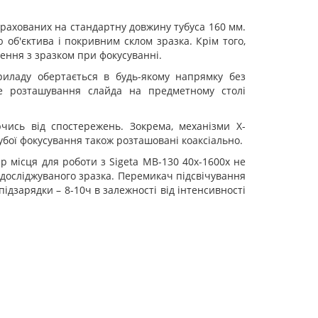
озрахованих на стандартну довжину тубуса 160 мм.
об'єктива і покривним склом зразка. Крім того,
нення з зразком при фокусуванні.
иладу обертається в будь-якому напрямку без
не розташування слайда на предметному столі
чись від спостережень. Зокрема, механізми X-
убої фокусування також розташовані коаксіально.
ір місця для роботи з Sigeta MB-130 40x-1600x не
я досліджуваного зразка. Перемикач підсвічування
ідзарядки – 8-10ч в залежності від інтенсивності