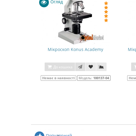
Огляд
Мікроскоп Konus Academy
Мік
До кошика
Немає в наявності
Модель:
100137-04
Нем
Популярний