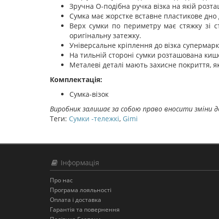
Зручна О-подібна ручка візка на якій розт
Сумка має жорстке вставне пластикове дно 
Верх сумки по периметру має стяжку зі с
оригінальну затежку.
Універсальне кріплення до візка супермарк
На тильній стороні сумки розташована киш
Металеві деталі мають захисне покриття, яке
Комплектація:
Сумка-візок
Виробник залишає за собою право вносити зміни д
Теги:
Сумки -тележкі
,
Gimi
Інформація
Про нас
Програма лояльності
Оплата і доставка
Гарантія та повернення