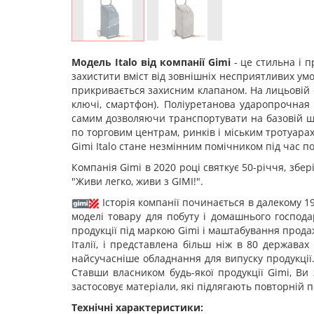
Модель Italo від компанії Gimi
- це стильна і п
захистити вміст від зовнішніх несприятливих ум
прикривається захисним клапаном. На лицьовій 
ключі, смартфон). Поліуретанова ударопрочная 
самим дозволяючи транспортувати на базовій шас
по торговим центрам, ринків і міським тротуарах
Gimi Italo стане незмінним помічником під час п
Компанія Gimi в 2020 році святкує 50-річчя, збе
"Живи легко, живи з GIMI!".
Історія компанії починається в далекому 19
моделі товару для побуту і домашнього господа
продукції під маркою Gimi і маштабування продаж
Італії, і представлена більш ніж в 80 держава
найсучасніше обладнання для випуску продукції.
Ставши власником будь-якої продукції Gimi, Ви
застосовує матеріали, які підлягають повторній 
Технічні характеристики: