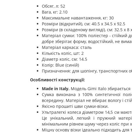
Обсяг, л: 52
Вага, кг: 2.10
Максимальне навантаження, кг: 30
Розміри (відкритий), см: 40.5 х 34.5 х 92.5
Розміри (в складеному вигляді), см: 32.5 х 8 
Матеріал сумки: 100% поліестер - стійкий д
добре зберігає форму, водостійкий, не вима
Матеріал каркаса: сталь
Кількість коліс, шт: 2
Діаметр коліс, см: 14.5
Колір: Blue (синій)
Призначення: для шопінгу, транспортних о
Особливості конструкції:
Made in Italy.
Модель Gimi Italo збирається 
Сумка виконана з 100% синтетичної полі
всередину. Матеріал не вбирає вологу і ст
Якісно прошиті шви сумки-візки.
Ультралегкі колеса діаметром 14,5 см мают
Це унікальний, легкий і пружний матері
мінімальним рівнем шуму через коліс при х
Міцну основу візки ідеально підходить для