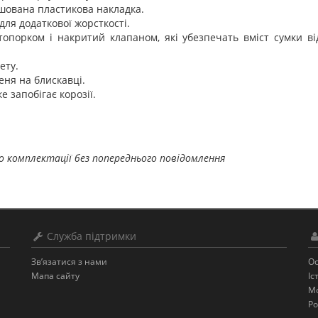
ашована пластикова накладка.
для додаткової жорсткості.
топорком і накритий клапаном, які убезпечать вміст сумки ві
ету.
еня на блискавці.
 запобігає корозії.
о комплектації без попереднього повідомлення
Служба підтримки
Зв’язатися з нами
Ос
Мапа сайту
Іс
Мо
Ро