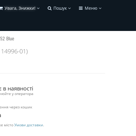
Увага, Знижки!
Пошук
Меню
 52 Blue
114996-01)
є в наявності
нюйте у оператора
ення через кошик
а
ке місто
Умови доставки
.