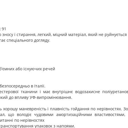
х 91
о зносу і стирання, легкий, міцний матеріал, який не руйнуєть
гає спеціального догляду.
б'ємних або існуючих речей
безпосередньо в Італії.
естерової тканини і має внутрішнє водозахисне поліуретано
ійкий до впливу УФ-випромінювання.
ь хорошу маневреність і плавність гойдання по нерівностях. З
ал, що володіє чудовими амортизаційними властивостями, 
итанні по нерівностях
 транспортування упаковок з напоями.