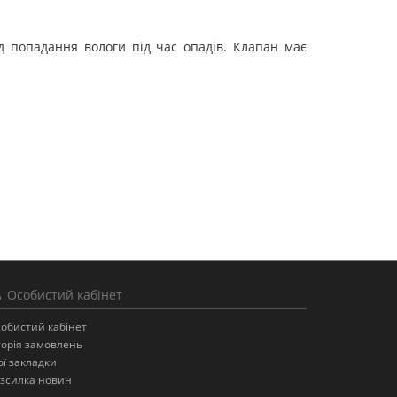
д попадання вологи під час опадів. Клапан має
Особистий кабінет
обистий кабінет
торія замовлень
ї закладки
зсилка новин