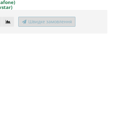
dafone)
vstar)
Швидке замовлення