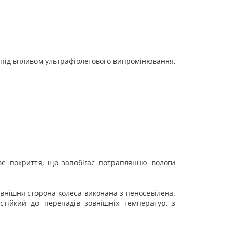
ся під впливом ультрафіолетового випромінювання,
ве покриття, що запобігає потраплянню вологи
овнішня сторона колеса виконана з пеносевілена.
стійкий до перепадів зовнішніх температур, з