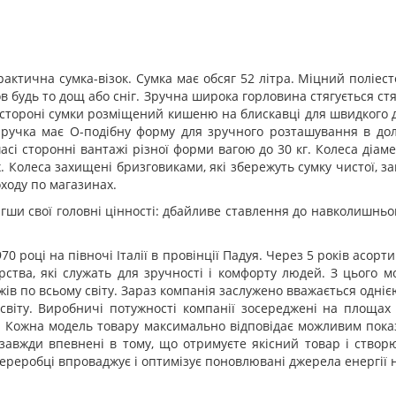
рактична сумка-візок. Сумка має обсяг 52 літра. Міцний поліе
ов будь то дощ або сніг. Зручна широка горловина стягується с
стороні сумки розміщений кишеню на блискавці для швидкого до
ручка має О-подібну форму для зручного розташування в доло
і сторонні вантажі різної форми вагою до 30 кг. Колеса діам
. Колеса захищені бризговиками, які збережуть сумку чистої, з
оходу по магазинах.
рігши свої головні цінності: дбайливе ставлення до навколишньо
70 році на півночі Італії в провінції Падуя. Через 5 років асо
рства, які служать для зручності і комфорту людей. З цього 
ів по всьому світу. Зараз компанія заслужено вважається одні
х світу. Виробничі потужності компанії зосереджені на площах
 Кожна модель товару максимально відповідає можливим показни
 завжди впевнені в тому, що отримуєте якісний товар і ство
переробці впроваджує і оптимізує поновлювані джерела енергії 