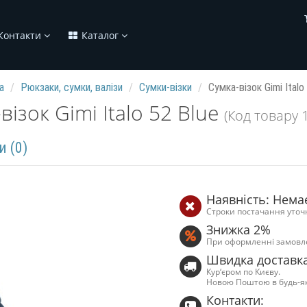
Контакти
Каталог
а
Рюкзаки, сумки, валізи
Сумки-візки
Сумка-візок Gimi Italo
візок Gimi Italo 52 Blue
(Код товару 
и (0)
Наявність: Нема
Строки постачання уточ
Знижка 2%
При оформленні замовл
Швидка доставк
Кур‘єром по Києву.
Новою Поштою в будь-я
Контакти: