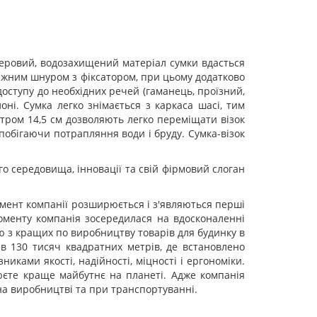
стеровий, водозахищений матеріал сумки вдасться
тяжним шнуром з фіксатором, при цьому додатково
ступу до необхідних речей (гаманець, проїзний,
ні. Сумка легко знімається з каркаса шасі, тим
етром 14,5 см дозволяють легко переміщати візок
апобігаючи потрапляння води і бруду. Сумка-візок
го середовища, інновації та свій фірмовий слоган
ртимент компанії розширюється і з'являються перші
моменту компанія зосередилася на вдосконаленні
єю з кращих по виробництву товарів для будинку в
 в 130 тисяч квадратних метрів, де встановлено
ками якості, надійності, міцності і ергономіки.
рюєте краще майбутнє на планеті. Адже компанія
на виробництві та при транспортуванні.