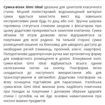
Сумка-візок Gimi Ideal
ідеальна для цінителів класичного
стилю. Міцний поліестеровий, водозахищений матеріал
сумки вдасться захистити вміст від зовнішніх
несприятливих умов будь то дощ або сніг. Зручна широка
горловина стягується стяжним шнуром з фіксатором, при
цьому додатково прикривається захисним клапаном. Сумка
об'ємом 50 літрів дозволяє легко відправлятися за
покупками для всієї родини. На тильній стороні сумки
розміщений кишеню на блискавці для швидкого доступу до
необхідних речей (гаманець, проїзний, ключі, смартфон).
Поліуретанова ударопрочная ручка має ергономічну форму
для комфортного розміщення в долоні. Блокування коліс
сумки-візки Gimi Ideal відбувається всього одним
натисканням ногою на кнопку. Платформа легко
складається до наступного використання або для
транспортування в автомобілі. Додатково платформа на
візку оснащена підставкою для парасольки. Італійська
сумка-візок Gimi Ideal виконає роль надійного помічника
при походах за покупками і допоможе збереже здоров'я
спини і суглобів, на які йде основне навантаження при
носінні важких предметів.