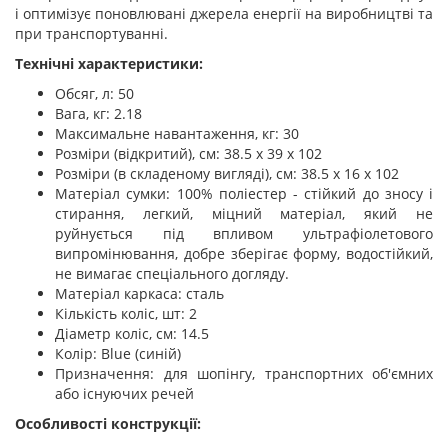
і оптимізує поновлювані джерела енергії на виробництві та
при транспортуванні.
Технічні характеристики:
Обсяг, л: 50
Вага, кг: 2.18
Максимальне навантаження, кг: 30
Розміри (відкритий), см: 38.5 х 39 х 102
Розміри (в складеному вигляді), см: 38.5 х 16 х 102
Матеріал сумки: 100% поліестер - стійкий до зносу і
стирання, легкий, міцний матеріал, який не
руйнується під впливом ультрафіолетового
випромінювання, добре зберігає форму, водостійкий,
не вимагає спеціального догляду.
Матеріал каркаса: сталь
Кількість коліс, шт: 2
Діаметр коліс, см: 14.5
Колір: Blue (синій)
Призначення: для шопінгу, транспортних об'ємних
або існуючих речей
Особливості конструкції: