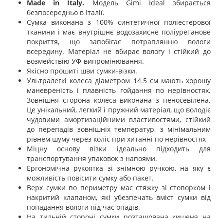
Made in Italy.
Модель Gimi Ideal збирається
безпосередньо в Італії.
Сумка виконана з 100% синтетичної поліестерової
тканини і має внутрішнє водозахисне поліуретанове
покриття, що запобігає потраплянню вологи
всередину. Матеріал не вбирає вологу і стійкий до
возмействію УФ-випромінювання.
Якісно прошиті шви сумки-візки.
Ультралегкі колеса діаметром 14.5 см мають хорошу
маневреність і плавність гойдання по нерівностях.
Зовнішня сторона колеса виконана з пеносевілена.
Це унікальний, легкий і пружний матеріал, що володіє
чудовими амортизаційними властивостями, стійкий
до перепадів зовнішніх температур, з мінімальним
рівнем шуму через коліс при хитанні по нерівностях
Міцну основу візки ідеально підходить для
транспортування упаковок з напоями.
Ергономічна рукоятка зі знімною ручкою, на яку є
можливість повісити сумку або пакет.
Верх сумки по периметру має стяжку зі стопорком і
накритий клапаном, які убезпечать вміст сумки від
попадання вологи під час опадів.
На тильній стороні сумки розташована кишеня на