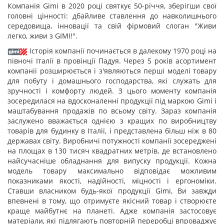
Компанія Gimi в 2020 році святкує 50-річчя, зберігши свої
головні цінності: дбайливе ставлення до навколишнього
середовища, інновації та свій фірмовий слоган "Живи
легко, живи з GIMI!".
Історія компанії починається в далекому 1970 році на
півночі Італії в провінції Падуя. Через 5 років асортимент
компанії розширюється і з'являються перші моделі товару
для побуту і домашнього господарства, які служать для
зручності і комфорту людей. З цього моменту компанія
зосередилася на вдосконаленні продукції під маркою Gimi і
маштабування продажів по всьому світу. Зараз компанія
заслужено вважається однією з кращих по виробництву
товарів для будинку в Італії, і представлена більш ніж в 80
державах світу. Виробничі потужності компанії зосереджені
на площах в 130 тисяч квадратних метрів, де встановлено
найсучасніше обладнання для випуску продукції. Кожна
модель товару максимально відповідає можливим
показниками якості, надійності, міцності і ергономіки.
Ставши власником будь-якої продукції Gimi, Ви завжди
впевнені в тому, що отримуєте якісний товар і створюєте
краще майбутнє на планеті. Адже компанія застосовує
матеріали, які підлягають повторній переробці впроваджує