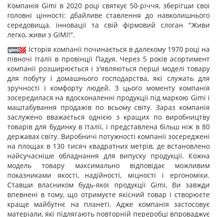
Компанія Gimi в 2020 році святкує 50-річчя, зберігши свої
головні цінності: дбайливе ставлення до навколишнього
середовища, інновації та свій фірмовий слоган "Живи
легко, живи з GIMI!".
Історія компанії починається в далекому 1970 році на
півночі Італії в провінції Падуя. Через 5 років асортимент
компанії розширюється і з'являються перші моделі товару
для побуту і домашнього господарства, які служать для
зручності і комфорту людей. З цього моменту компанія
зосередилася на вдосконаленні продукції під маркою Gimi і
маштабування продажів по всьому світу. Зараз компанія
заслужено вважається однією з кращих по виробництву
товарів для будинку в Італії, і представлена більш ніж в 80
державах світу. Виробничі потужності компанії зосереджені
на площах в 130 тисяч квадратних метрів, де встановлено
найсучасніше обладнання для випуску продукції. Кожна
модель товару максимально відповідає можливим
показниками якості, надійності, міцності і ергономіки.
Ставши власником будь-якої продукції Gimi, Ви завжди
впевнені в тому, що отримуєте якісний товар і створюєте
краще майбутнє на планеті. Адже компанія застосовує
матеріали, які підлягають повторній переробці впроваджує