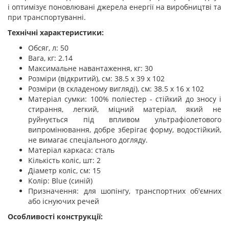
і оптимізує поновлювані джерела енергії на виробництві та
при транспортуванні.
Технічні характеристики:
Обсяг, л: 50
Вага, кг: 2.14
Максимальне навантаження, кг: 30
Розміри (відкритий), см: 38.5 х 39 х 102
Розміри (в складеному вигляді), см: 38.5 х 16 х 102
Матеріал сумки: 100% поліестер - стійкий до зносу і
стирання, легкий, міцний матеріал, який не
руйнується під впливом ультрафіолетового
випромінювання, добре зберігає форму, водостійкий,
не вимагає спеціального догляду.
Матеріал каркаса: сталь
Кількість коліс, шт: 2
Діаметр коліс, см: 15
Колір: Blue (синій)
Призначення: для шопінгу, транспортних об'ємних
або існуючих речей
Особливості конструкції: