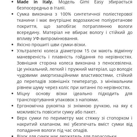
Made in Italy.
Модель Gimi Easy збирається
безпосередньо в Італії.
Сумка виконана з 100% синтетичної поліестерової
тканини і має внутрішнє водозахисне поліуретанове
покриття, що запобігає потраплянню вологи
всередину. Матеріал не вбирає вологу і стійкий до
впливу УФ-випромінювання.
Якісно прошиті шви сумки-візки.
Ультралегкі колеса діаметром 15 см мають відмінну
маневреність і плавність гойдання по нерівностях.
Зовнішня сторона колеса виконана з пеносевілена.
Це унікальний, легкий і пружний матеріал, що володіє
чудовими амортизаційними властивостями, стійкий
до перепадів зовнішніх температур, з мінімальним
рівнем шуму через коліс при хитанні по нерівностях.
Міцну основу візки ідеально підходить для
транспортування упаковок з напоями.
Ергономічна рукоятка зі знімною ручкою, на яку є
можливість повісити сумку або пакет.
Верх сумки по периметру має стяжку зі стопорком і
накритий клапаном, які убезпечать вміст сумки від
попадання вологи під час опадів.
Візок для сумок має держатель для парасольки.