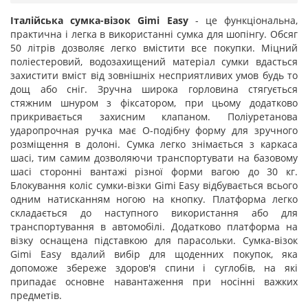
Італійська сумка-візок Gimi Easy
- це функціональна,
практична і легка в використанні сумка для шопінгу. Обсяг
50 літрів дозволяє легко вмістити все покупки. Міцний
поліестеровий, водозахищений матеріал сумки вдасться
захистити вміст від зовнішніх несприятливих умов будь то
дощ або сніг. Зручна широка горловина стягується
стяжним шнуром з фіксатором, при цьому додатково
прикривається захисним клапаном. Поліуретанова
ударопрочная ручка має О-подібну форму для зручного
розміщення в долоні. Сумка легко знімається з каркаса
шасі, тим самим дозволяючи транспортувати на базовому
шасі сторонні вантажі різної форми вагою до 30 кг.
Блокування коліс сумки-візки Gimi Easy відбувається всього
одним натисканням ногою на кнопку. Платформа легко
складається до наступного використання або для
транспортування в автомобілі. Додатково платформа на
візку оснащена підставкою для парасольки. Сумка-візок
Gimi Easy вдалий вибір для щоденних покупок, яка
допоможе збереже здоров'я спини і суглобів, на які
припадає основне навантаження при носінні важких
предметів.