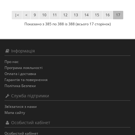
|<
<
9
10
11
12
13
14
15
16
17
Показано з 385 по 388 із 388 (всього 17 сторінок)
Інформація
Про нас
Програма лояльності
Оплата і доставка
Гарантія та повернення
Політика Безпеки
Служба підтримки
Зв’язатися з нами
Мапа сайту
Особистий кабінет
Особистий кабінет