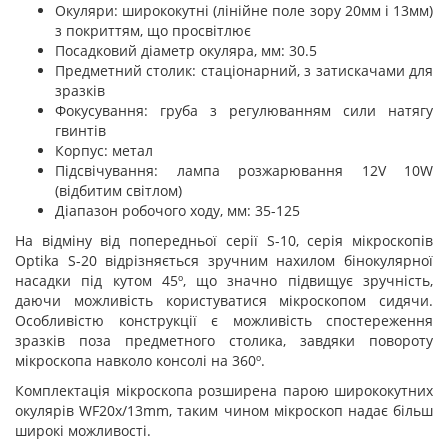
Окуляри: ширококутні (лінійне поле зору 20мм і 13мм)
з покриттям, що просвітлює
Посадковий діаметр окуляра, мм: 30.5
Предметний столик: стаціонарний, з затискачами для
зразків
Фокусування: груба з регулюванням сили натягу
гвинтів
Корпус: метал
Підсвічування: лампа розжарювання 12V 10W
(відбитим світлом)
Діапазон робочого ходу, мм: 35-125
На відміну від попередньої серії S-10, серія мікроскопів
Optika S-20 відрізняється зручним нахилом бінокулярної
насадки під кутом 45º, що значно підвищує зручність,
даючи можливість користуватися мікроскопом сидячи.
Особливістю конструкції є можливість спостереження
зразків поза предметного столика, завдяки повороту
мікроскопа навколо консолі на 360º.
Комплектація мікроскопа розширена парою ширококутних
окулярів WF20x/13mm, таким чином мікроскоп надає більш
широкі можливості.