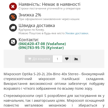
Наявність: Немає в наявності
Строки постачання уточнюйте у оператора
Знижка 2%
При оформленні замовлення через кошик
Швидка доставка
Кур‘єром по Києву.
Новою Поштою в будь-яке місто
Умови доставки
.
Контакти:
(066)420-47-08 (Vodafone)
(096)783-95-75 (Kyivstar)
До кошика
Мікроскоп Optika S-20-2L 20x-Bino 40x Stereo - бінокулярний
стереоскопічний мікроскоп італійської складання.
Використання високоякісної оптики забезпечує побудову
яскравого і чіткого зображення по всьому полю зору.
Стереомікроскопи серії S розроблені для застосування як у
навчальних, так і аматорських цілях. Мікроскоп оснащений
повністю металевою механікою і збирається у