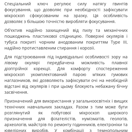
Спеціальний ключ регулює силу натягу гвинтів
фокусування, що дозволяє при необхідності зафіксувати
мікроскоп сфокусованим на зразку. Ця особливість
дозволяє з більшою точністю виробляти фокусування.
Об'єктив надійно захищений від пилу та механічних
пошкоджень пластикової спідницею. Поверхні окулярів і
тубуса покриті чорним анодованим покриттям Type III,
надійно протиставленим стирання і корозії.
Для підстроювання під індивідуальні особливості зору на
лівому окулярі передбачена можливість плавної
діоптрійної корекції. Для комфорту спостереження
мікроскоп укомплектований парою м'яких гумових
наглазников, які дозволяють зафіксувати очі на необхідній
відстані від окулярів і при цьому блокують небажану бічну
засвічення.
Призначений для використання у загальноосвітніх і вищих
технічних навчальних закладах. Разом з тим може бути
розглянутий як побутової мікроскоп широкого
призначення для філателістів, нумізматів, геологів,
археологів, майстрів по ремонту годинників, електроніки та
ювелірних виробів. У комбінації з темнопольним