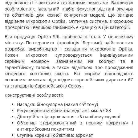
відповідності з високими технічними вимогами. Важливою
особливістю є ідеальний підбір фокусної відстані окуляра
та об'єктивів для кожної конкретної моделі, що вигідно
відрізняє мікроскопи Optika. Оптична система, з хорошою
прозорістю і великою глибиною, є кращою в цій категорії.
Вся продукція Optika SRL зроблена в Італії. У невеликому
містечку Понтераника (провінція Бергамо) здійснюється
розробка, виробництво і складання мікроскопів Optika.
Кожен мікроскоп супроводжується індивідуальним
серійним номером ,зазначеним на корпусі та в
гарантійному талоні, а також відміткою про проходження
кінцевого контролю якості. Всі вироби відповідають
основним вимогам відповідних європейських директив ЄС
та стандартів Європейського Союзу.
Конструктивні особливості:
Насадка: бінокулярна (нахил 45º тому)
Регулювання міжзінична відстані, мм: 57-83
Діоптрійна підстроювання: ±5 на лівому окулярі
Об'єктив: стереоскопічний з повним покриттям і
антигрибковим покриттям
Ступінь корекції об'єктива: ахромат