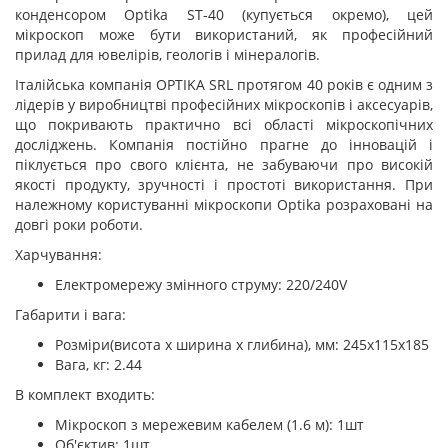
конденсором Optika ST-40 (купується окремо), цей
мікроскоп може бути використаний, як професійний
прилад для ювелірів, геологів і мінералогів.
Італійська компанія OPTIKA SRL протягом 40 років є одним з
лідерів у виробництві професійних мікроскопів і аксесуарів,
що покривають практично всі області мікроскопічних
досліджень. Компанія постійно прагне до інновацій і
піклується про свого клієнта, не забуваючи про високій
якості продукту, зручності і простоті використання. При
належному користуванні мікроскопи Optika розраховані на
довгі роки роботи.
Харчування:
Електромережу змінного струму: 220/240V
Габарити і вага:
Розміри(висота х ширина х глибина), мм: 245х115х185
Вага, кг: 2.44
В комплект входить:
Мікроскоп з мережевим кабелем (1.6 м): 1шт
Об'єктив: 1шт