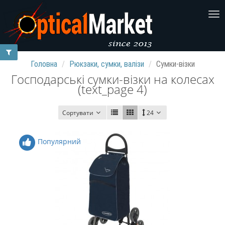
Головна
Рюкзаки, сумки, валізи
Сумки-візки
Господарські сумки-візки на колесах
(text_page 4)
Сортувати
24
Популярний