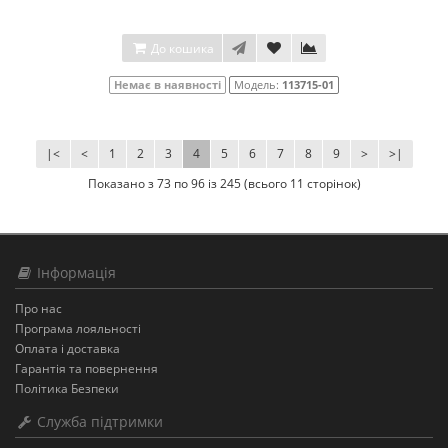
До кошика
Немає в наявності
Модель:
113715-01
|<
<
1
2
3
4
5
6
7
8
9
>
>|
Показано з 73 по 96 із 245 (всього 11 сторінок)
Інформація
Про нас
Програма лояльності
Оплата і доставка
Гарантія та повернення
Політика Безпеки
Служба підтримки