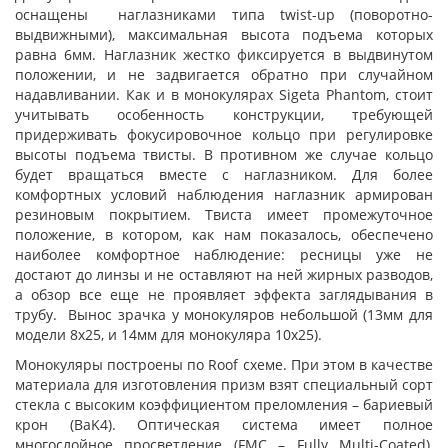
оснащены наглазниками типа twist-up (поворотно-
выдвижными), максимальная высота подъема которых
равна 6мм. Наглазник жестко фиксируется в выдвинутом
положении, и не задвигается обратно при случайном
надавливании. Как и в монокулярах Sigeta Phantom, стоит
учитывать особенность конструкции, требующей
придерживать фокусировочное кольцо при регулировке
высоты подъема твисты. В противном же случае кольцо
будет вращаться вместе с наглазником. Для более
комфортных условий наблюдения наглазник армирован
резиновым покрытием. Твиста имеет промежуточное
положение, в котором, как нам показалось, обеспечено
наиболее комфортное наблюдение: ресницы уже не
достают до линзы и не оставляют на ней жирных разводов,
а обзор все еще не проявляет эффекта заглядывания в
трубу. Вынос зрачка у монокуляров небольшой (13мм для
модели 8х25, и 14мм для монокуляра 10х25).
Монокуляры построены по Roof схеме. При этом в качестве
материала для изготовления призм взят специальный сорт
стекла с высоким коэффициентом преломления – бариевый
крон (BaK4). Оптическая система имеет полное
многослойное просветление (FMC – Fully Multi-Coated),