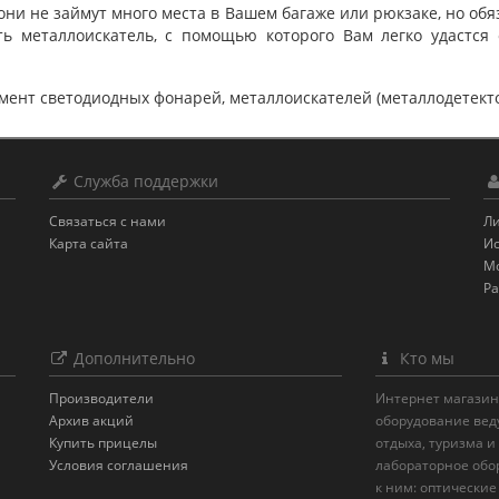
 они не займут много места в Вашем багаже или рюкзаке, но об
ь металлоискатель, с помощью которого Вам легко удастся 
ент светодиодных фонарей, металлоискателей (металлодетектор
Служба поддержки
Связаться с нами
Л
Карта сайта
Ис
Мо
Ра
Дополнительно
Кто мы
Производители
Интернет магазин 
Архив акций
оборудование вед
Купить прицелы
отдыха, туризма и
Условия соглашения
лабораторное обор
к ним: оптические