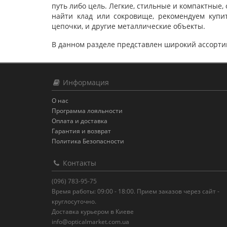
путь либо цель. Легкие, стильные и компактные,
найти клад или сокровище, рекомендуем купит
цепочки, и другие металлические объекты.
В данном разделе представлен широкий ассортим
Информация
О нас
Программа лояльности
Оплата и доставка
Гарантия и возврат
Политика Безопасности
Контакты
(096) 783-95-75
Время работы: 09:00 - 18:00. Прием заказов через сайт -
круглосуточно.
Доставка курьером в Киеве
info@opticalmarket.com.ua