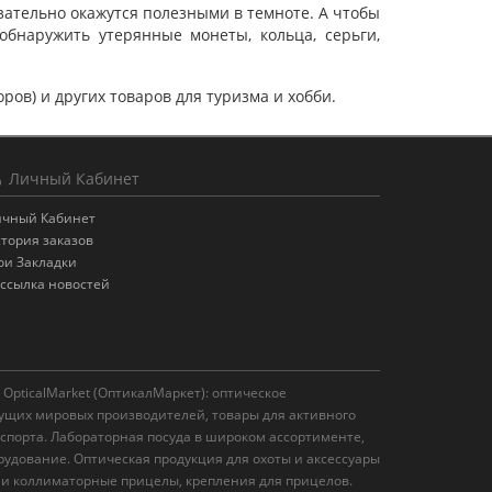
язательно окажутся полезными в темноте. А чтобы
обнаружить утерянные монеты, кольца, серьги,
ов) и других товаров для туризма и хобби.
Личный Кабинет
ичный Кабинет
тория заказов
и Закладки
ссылка новостей
OpticalMarket (ОптикалМаркет): оптическое
ущих мировых производителей, товары для активного
 спорта. Лабораторная посуда в широком ассортименте,
удование. Оптическая продукция для охоты и аксессуары
 и коллиматорные прицелы, крепления для прицелов.