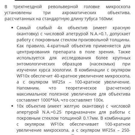
В трехгнездной револьверной головке микроскопа
установлены три ахроматических объектива,
рассчитанных на стандартную длину тубуса 160мм:
Самый слабый 4х объектив (имеет красную
окантовку) с числовой апетрурой N.A.=0.1, допускает
работу с покровным стеклом произвольной толщины.
Как правило, 4-кратный объектив применяется для
центрирования препарата в поле зрения. Также
используется для исследования более крупных
энтомологических образцов (насекомых) при
изучении курса зоологии. В комбинации с окуляром
WF10x обеспечит 40-кратное увеличение микроскопа,
а с окуляром WF25x – 100-кратное увеличение.
Напомним, что теоретическое (расчетное)
максимальное полезное увеличение для объектива
составляет 1000*NA, что составляет 100х.
10х объектив (имеет желтую окантовку) с числовой
апертурой N.A.=0.25 предназначен для работы с
покровным стеклом толщиной 0.17мм. В комбинации
с окуляром WF10x обеспечивает 100-кратное
увеличение микроскопа, а с окуляром WF25x – 250-