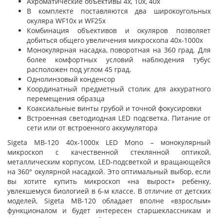
Ахроматические объективы 4х, 10х, 40х
В комплекте поставляются два широкоугольных
окуляра WF10x и WF25x
Комбинация объективов и окуляров позволяет
добиться общего увеличения микроскопа 40х-1000х
Монокулярная насадка, поворотная на 360 град. Для
более комфортных условий наблюдения тубус
расположен под углом 45 град.
Однолинзовый конденсор
Координатный предметный столик для аккуратного
перемещения образца
Коаксиальные винты грубой и точной фокусировки
Встроенная светодиодная LED подсветка. Питание от
сети или от встроенного аккумулятора
Sigeta MB-120 40x-1000x LED Mono – монокулярный
микроскоп с качественной стеклянной оптикой,
металлическим корпусом, LED-подсветкой и вращающейся
на 360° окулярной насадкой. Это оптимальный выбор, если
вы хотите купить микроскоп «на вырост» ребенку,
увлекшемуся биологией в 6-м классе. В отличие от детских
моделей, Sigeta MB-120 обладает вполне «взрослым»
функционалом и будет интересен старшеклассникам и