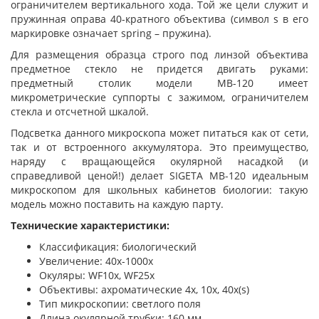
ограничителем вертикального хода. Той же цели служит и
пружинная оправа 40-кратного объектива (символ s в его
маркировке означает spring – пружина).
Для размещения образца строго под линзой объектива
предметное стекло не придется двигать руками:
предметный столик модели MB-120 имеет
микрометрические суппорты с зажимом, ограничителем
стекла и отсчетной шкалой.
Подсветка данного микроскопа может питаться как от сети,
так и от встроенного аккумулятора. Это преимущество,
наряду с вращающейся окулярной насадкой (и
справедливой ценой!) делает SIGETA MB-120 идеальным
микроскопом для школьных кабинетов биологии: такую
модель можно поставить на каждую парту.
Технические характеристики:
Классификация: биологический
Увеличение: 40x-1000x
Окуляры: WF10x, WF25x
Объективы: ахроматические 4x, 10x, 40x(s)
Тип микроскопии: светлого поля
Длина окулярной трубки: 160 мм