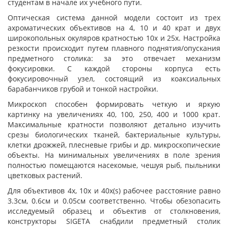
студентам в начале их учебного пути.
Оптическая система данной модели состоит из трех
ахроматических объективов на 4, 10 и 40 крат и двух
широкопольных окуляров кратностью 10x и 25x. Настройка
резкости происходит путем плавного поднятия/опускания
предметного столика: за это отвечает механизм
фокусировки. С каждой стороны корпуса есть
фокусировочный узел, состоящий из коаксиальных
барабанчиков грубой и тонкой настройки.
Микроскоп способен формировать четкую и яркую
картинку на увеличениях 40, 100, 250, 400 и 1000 крат.
Максимальные кратности позволяют детально изучить
срезы биологических тканей, бактериальные культуры,
клетки дрожжей, плесневые грибы и др. микроскопические
объекты. На минимальных увеличениях в поле зрения
полностью помещаются насекомые, чешуя рыб, пыльники
цветковых растений.
Для объективов 4x, 10x и 40x(s) рабочее расстояние равно
3.3см, 0.6см и 0.05см соответственно. Чтобы обезопасить
исследуемый образец и объектив от столкновения,
конструкторы SIGETA снабдили предметный столик