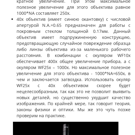
кратное увеличение. При этом максимальное
полезное увеличение для этого объектива равное
1000*NA составляет 250х.
40х объектив (имеет синюю окантовку) с числовой
апертурой N.A.=0.65 предназначен для работы с
покровным стеклом толщиной 0.17мм. Данный
объектив имеет подпружиненную конструкцию,
предотвращающую случайное повреждение образца
либо линзы объектива из-за маленького рабочего
расстояния. В комбинации с окуляром WF10x
обеспечивает 400х общее увеличение прибора, а с
окуляром WF25x – 1000х. Но максимальное полезное
увеличение для этого объектива - 1000*NA=650х, в
чем и заключается загвоздка. Использовать окуляр
WF25x с 40х объективом скорее будет
нецелесообразным, так как это не позволит выявить
новых деталей, но существенно ухудшит качество
изображения. По крайней мере, так говорит теория,
законы физики и оптики. Мы же это чуть позже
проверим на практике.