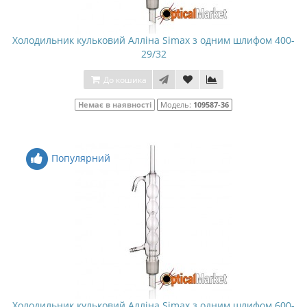
Холодильник кульковий Алліна Simax з одним шлифом 400-
29/32
До кошика
Немає в наявності
Модель:
109587-36
Популярний
Холодильник кульковий Алліна Simax з одним шлифом 600-