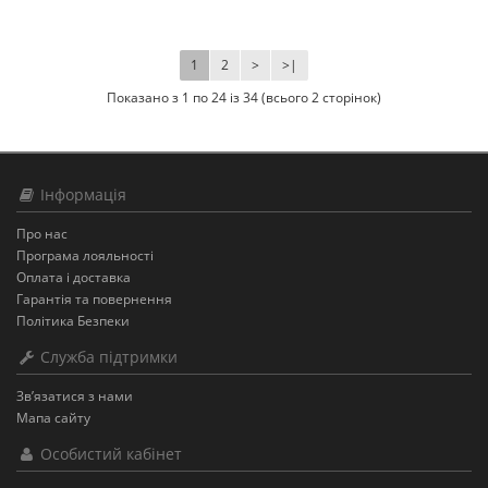
1
2
>
>|
Показано з 1 по 24 із 34 (всього 2 сторінок)
Інформація
Про нас
Програма лояльності
Оплата і доставка
Гарантія та повернення
Політика Безпеки
Служба підтримки
Зв’язатися з нами
Мапа сайту
Особистий кабінет