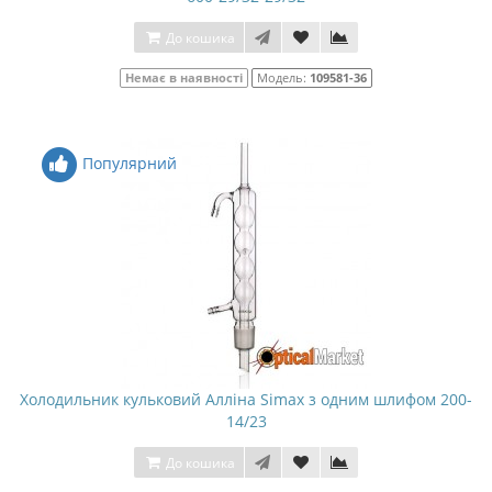
До кошика
Немає в наявності
Модель:
109581-36
Популярний
Холодильник кульковий Алліна Simax з одним шлифом 200-
14/23
До кошика