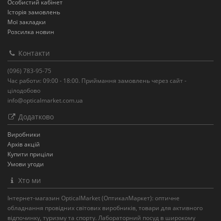
Особистий кабінет
Історія замовлень
Мої закладки
Розсилка новин
Контакти
(096) 783-95-75
Час работи: 09:00 - 18:00. Приймання замовлень через сайт -
цілодобово
info@opticalmarket.com.ua
Додатково
Виробники
Архів акцій
Купити приціли
Умови угоди
Хто ми
Інтернет-магазин OpticalMarket (ОптикалМаркет): оптичне
обладнання провідних світових виробників, товари для активного
відпочинку, туризму та спорту. Лабораторний посуд в широкому