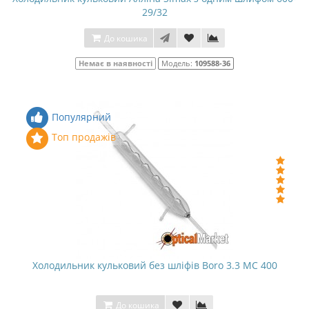
29/32
До кошика
Немає в наявності
Модель:
109588-36
Популярний
Топ продажів
Холодильник кульковий без шліфів Boro 3.3 МС 400
До кошика