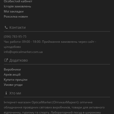
Особистий кабінет
Історія замовлень
Мої закладки
Розсилка новин
Контакти
(096) 783-95-75
Час работи: 09:00 - 18:00. Приймання замовлень через сайт -
цілодобово
info@opticalmarket.com.ua
Додатково
Виробники
Архів акцій
Купити приціли
Умови угоди
Хто ми
Інтернет-магазин OpticalMarket (ОптикалМаркет): оптичне
обладнання провідних світових виробників, товари для активного
відпочинку, туризму та спорту. Лабораторний посуд в широкому