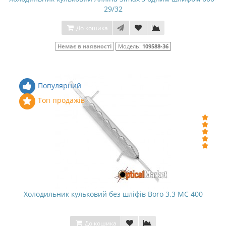
29/32
До кошика
Немає в наявності
Модель:
109588-36
Популярний
Топ продажів
Холодильник кульковий без шліфів Boro 3.3 МС 400
До кошика