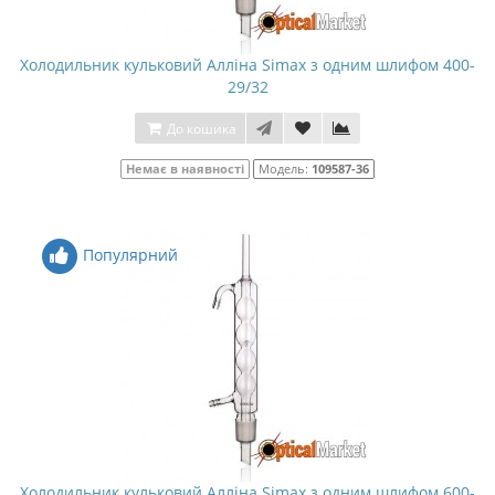
Холодильник кульковий Алліна Simax з одним шлифом 400-
29/32
До кошика
Немає в наявності
Модель:
109587-36
Популярний
Холодильник кульковий Алліна Simax з одним шлифом 600-