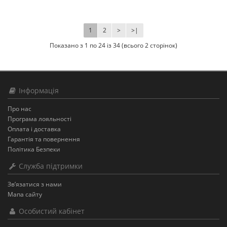
1
2
>
>|
Показано з 1 по 24 із 34 (всього 2 сторінок)
Інформація
Про нас
Програма лояльності
Оплата і доставка
Гарантія та повернення
Політика Безпеки
Служба підтримки
Зв’язатися з нами
Мапа сайту
Особистий кабінет