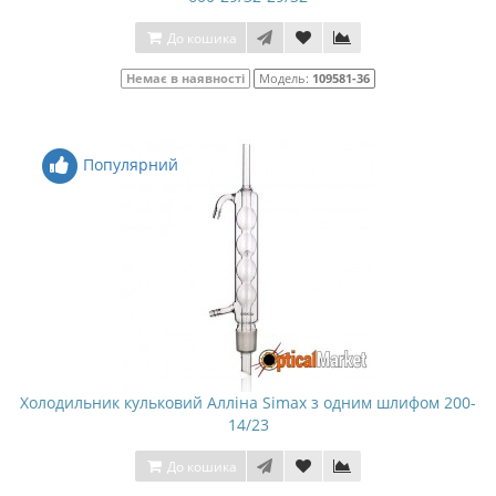
До кошика
Немає в наявності
Модель:
109581-36
Популярний
Холодильник кульковий Алліна Simax з одним шлифом 200-
14/23
До кошика