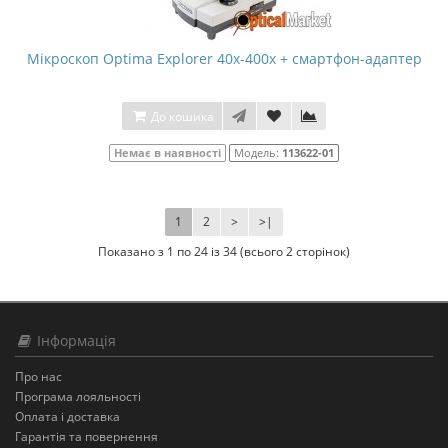
Мікроскоп Optima Explorer 40x-400x + смартфон-адаптер
До кошика
Немає в наявності
Модель:
113622-01
1
2
>
>|
Показано з 1 по 24 із 34 (всього 2 сторінок)
Інформація
Про нас
Програма лояльності
Оплата і доставка
Гарантія та повернення