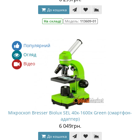
До кошика
На складі
Модель:
113609-01
Популярний
Огляд
Відео
Мікроскоп Bresser Biolux SEL 40x-1600x Green (смартфон-
адаптер)
6 049грн.
До кошика