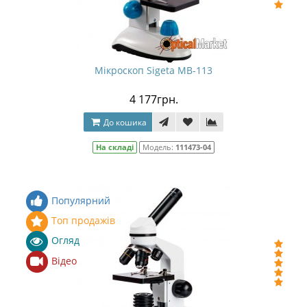
Мікроскоп Sigeta MB-113
4 177грн.
До кошика
На складі
Модель:
111473-04
Популярний
Топ продажів
Огляд
Відео