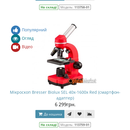
На складі
Модель:
113758-01
Популярний
Огляд
Відео
Мікроскоп Bresser Biolux SEL 40x-1600x Red (смартфон-
адаптер)
6 299грн.
До кошика
На складі
Модель:
113759-01