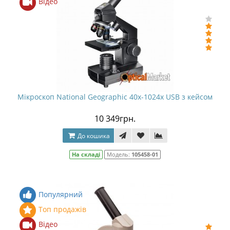
Відео
Мікроскоп National Geographic 40x-1024x USB з кейсом
10 349грн.
До кошика
На складі
Модель:
105458-01
Популярний
Топ продажів
Відео