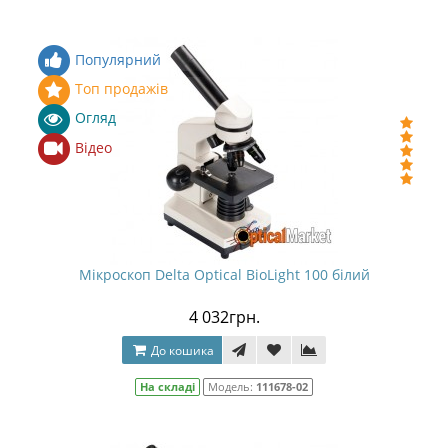
Популярний
Топ продажів
Огляд
Відео
Мікроскоп Delta Optical BioLight 100 білий
4 032грн.
До кошика
На складі
Модель:
111678-02