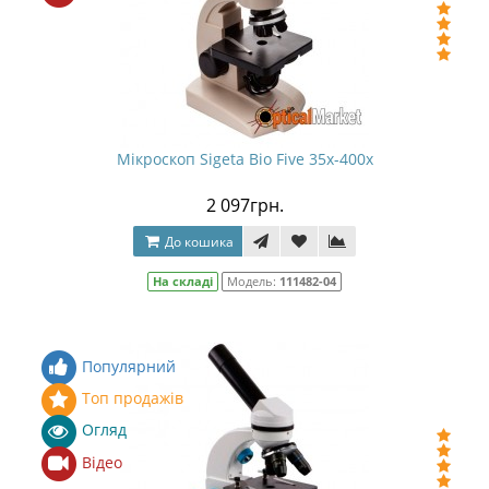
Мікроскоп Sigeta Bio Five 35x-400x
2 097грн.
До кошика
На складі
Модель:
111482-04
Популярний
Топ продажів
Огляд
Відео