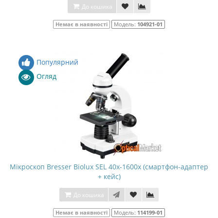
До кошика
Немає в наявності
Модель:
104921-01
Популярний
Огляд
Мікроскоп Bresser Biolux SEL 40x-1600x (смартфон-адаптер
+ кейс)
До кошика
Немає в наявності
Модель:
114199-01